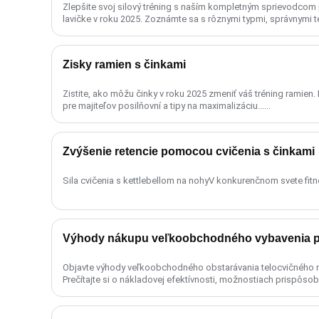
Zlepšite svoj silový tréning s naším kompletným sprievodcom 
lavičke v roku 2025. Zoznámte sa s rôznymi typmi, správnymi 
.......
Zisky ramien s činkami
Zistite, ako môžu činky v roku 2025 zmeniť váš tréning ramien.
pre majiteľov posilňovní a tipy na maximalizáciu......
Zvýšenie retencie pomocou cvičenia s činkami
Sila cvičenia s kettlebellom na nohyV konkurenčnom svete fitne
Výhody nákupu veľkoobchodného vybavenia po
Objavte výhody veľkoobchodného obstarávania telocvičného ná
Prečítajte si o nákladovej efektívnosti, možnostiach prispôsobe