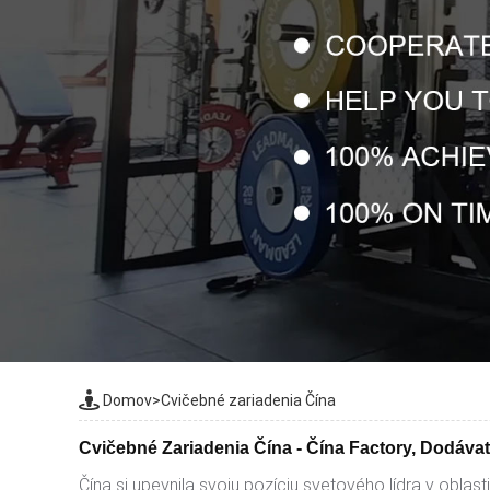
Domov
>
Cvičebné zariadenia Čína
Cvičebné Zariadenia Čína - Čína Factory, Dodáva
Čína si upevnila svoju pozíciu svetového lídra v oblasti