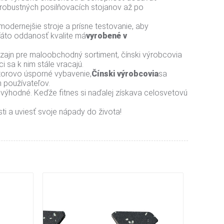
d robustných posilňovacích stojanov až po
odernejšie stroje a prísne testovanie, aby
 Táto oddanosť kvalite má
vyrobené v
dizajn pre maloobchodný sortiment, čínski výrobcovia
 sa k nim stále vracajú.
storovo úsporné vybavenie,
Čínski výrobcovia
sa
h používateľov.
výhodné. Keďže fitnes si naďalej získava celosvetovú
i a uviesť svoje nápady do života!