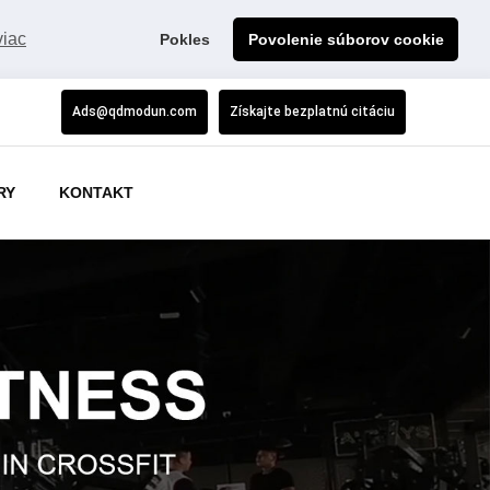
viac
Pokles
Povolenie súborov cookie
Ads@qdmodun.com
Získajte bezplatnú citáciu
RY
KONTAKT