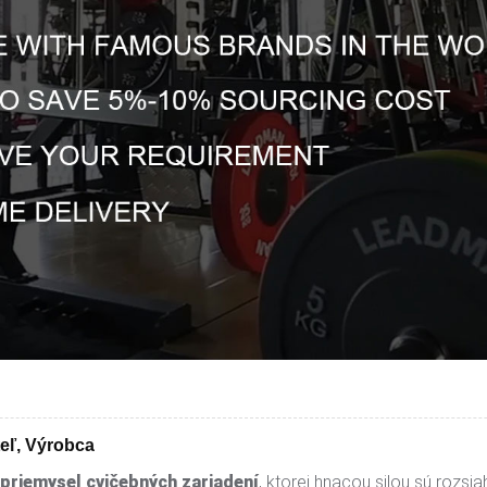
teľ, Výrobca
priemysel cvičebných zariadení
, ktorej hnacou silou sú rozs