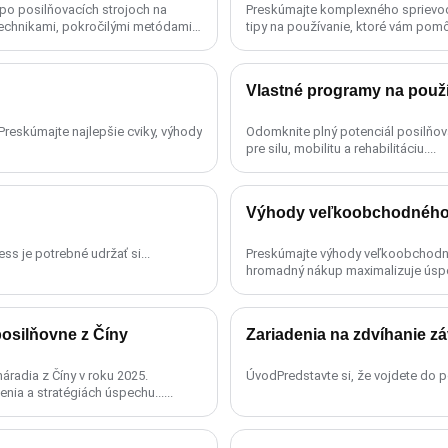
po posilňovacích strojoch na
Preskúmajte komplexného sprievodcu
technikami, pokročilými metódami a
tipy na používanie, ktoré vám pomôž
Vlastné programy na použ
 Preskúmajte najlepšie cviky, výhody
Odomknite plný potenciál posilňo
pre silu, mobilitu a rehabilitáciu....
Výhody veľkoobchodného 
ss je potrebné udržať si...
Preskúmajte výhody veľkoobchodnéh
hromadný nákup maximalizuje úspory
silňovne z Číny
Zariadenia na zdvíhanie zá
radia z Číny v roku 2025.
ÚvodPredstavte si, že vojdete do po
nia a stratégiách úspechu......