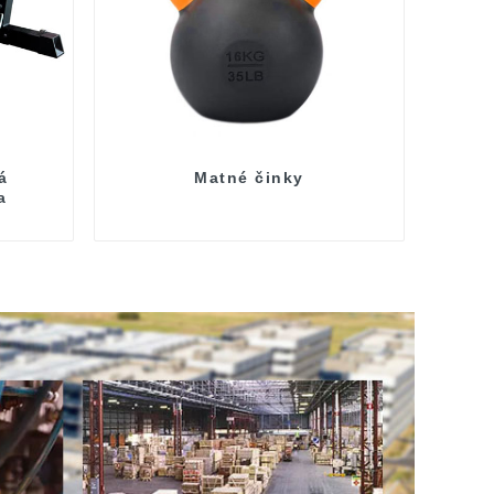
á
Matné činky
a