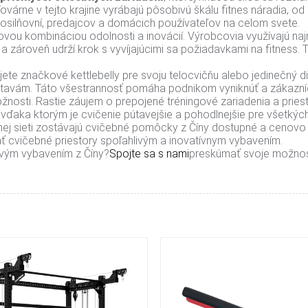
árne v tejto krajine vyrábajú pôsobivú škálu fitnes náradia, o
posilňovní, predajcov a domácich používateľov na celom svete.
ou kombináciou odolnosti a inovácií. Výrobcovia využívajú najm
e a zároveň udrží krok s vyvíjajúcimi sa požiadavkami na fitness.
ujete značkové kettlebelly pre svoju telocvičňu alebo jedinečný 
stavám. Táto všestrannosť pomáha podnikom vyniknúť a zákazníci
možnosti. Rastie záujem o prepojené tréningové zariadenia a prie
, vďaka ktorým je cvičenie pútavejšie a pohodlnejšie pre všetkýc
ej sieti zostávajú cvičebné pomôcky z Číny dostupné a cenovo 
vať cvičebné priestory spoľahlivým a inovatívnym vybavením.
kovým vybavením z Číny?
Spojte sa s nami
preskúmať svoje možnost