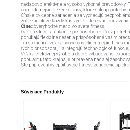
nákladovo efektívne a vysoko výkonné prevodovky. Tov
najmodernejšie bežecké pásy, ktoré spĺňajú potreby 
Čínske cvičebné zariadenia sa vyznačujú bezproblémov
zabezpečili, že každý kus vydrží intenzívne používani
Číne
dôveryhodné meno vo svete fitness.
Ďalšou silnou stránkou je prispôsobenie. Či už potreb
ponúkajú flexibilné riešenia prispôsobené vašim pred
Trh sa mení aj vďaka snahe o inteligentnejšie fitnes 
rýchlo prispôsobujú a integrujú technologické funkcie
Vďaka efektívnej výrobe a dobre vybudovanej exportn
popularitu, táto krajina je pripravená naďalej zásobo
Ste pripravení vylepšiť svoje fitness zariadenie špič
Súvisiace Produkty