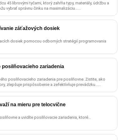
 45 librovými tyčami, ktorý zahŕňa typy, materiály, údržbu a
u vybrať správnu činku na maximalizáciu......
ívanie záťažových dosiek
vacích dosiek pomocou odborných stratégií programovania
posilňovacieho zariadenia
o posilňovacieho zariadenia pre posilňovne. Zistite, ako
, zlepšuje prispôsobenie a zefektívňuje prevádzku......
važí na mieru pre telocvične
silňovne a uvidíte posilňovacie zariadenia, ktoré...