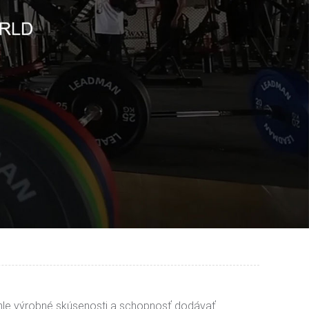
iahle výrobné skúsenosti a schopnosť dodávať