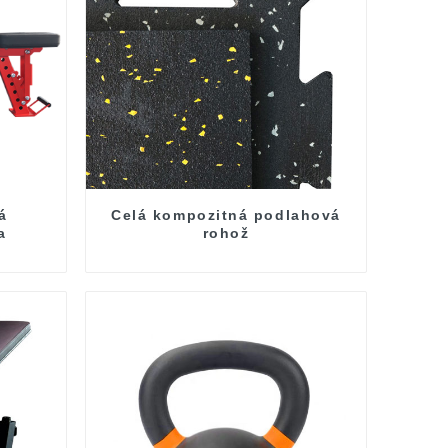
á
Celá kompozitná podlahová
a
rohož