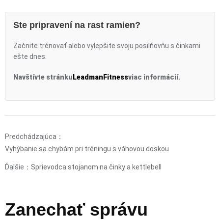
Ste pripravení na rast ramien?
Začnite trénovať alebo vylepšite svoju posilňovňu s činkami
ešte dnes.
Navštívte stránku
LeadmanFitness
viac informácií.
Predchádzajúca：
Vyhýbanie sa chybám pri tréningu s váhovou doskou
Ďalšie：
Sprievodca stojanom na činky a kettlebell
Zanechať správu