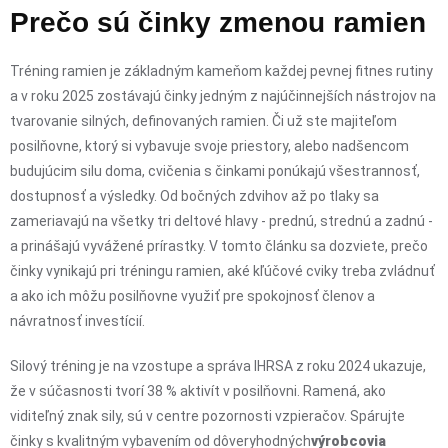
Prečo sú činky zmenou ramien
Tréning ramien je základným kameňom každej pevnej fitnes rutiny
a v roku 2025 zostávajú činky jedným z najúčinnejších nástrojov na
tvarovanie silných, definovaných ramien. Či už ste majiteľom
posilňovne, ktorý si vybavuje svoje priestory, alebo nadšencom
budujúcim silu doma, cvičenia s činkami ponúkajú všestrannosť,
dostupnosť a výsledky. Od bočných zdvihov až po tlaky sa
zameriavajú na všetky tri deltové hlavy - prednú, strednú a zadnú -
a prinášajú vyvážené prírastky. V tomto článku sa dozviete, prečo
činky vynikajú pri tréningu ramien, aké kľúčové cviky treba zvládnuť
a ako ich môžu posilňovne využiť pre spokojnosť členov a
návratnosť investícií.
Silový tréning je na vzostupe a správa IHRSA z roku 2024 ukazuje,
že v súčasnosti tvorí 38 % aktivít v posilňovni. Ramená, ako
viditeľný znak sily, sú v centre pozornosti vzpieračov. Spárujte
činky s kvalitným vybavením od dôveryhodných
výrobcovia