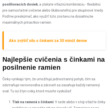
posilňovacích dosiek
, a získate víťaznú kombináciu - flexibilnú
pre samostatné cvičenie alebo škálovateľnú pre skupinové triedy.
Poďme preskúmať, ako využiť túto zostavu na dosiahnutie
maximálnych prírastkov ramien.
Ako zvýšiť silu s činkami za 30 minút denne
Najlepšie cvičenia s činkami na
posilnenie ramien
Činky vynikajú tým, že umožňujú jednostranný pohyb, čím sa
odstraňuje nerovnováha a zároveň sa zasahuje každý ramenný
sval. Tu sú štyri cviky, ktoré musíte vyskúšať:
Tlak na ramená s činkami
: V sede alebo v stoji stlačte činky
nad hlavou a spustite ich na úroveň uší. Zameriava sa na