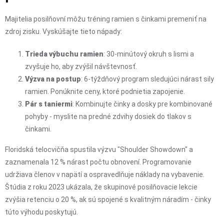
Majitelia posilňovní môžu tréning ramien s činkami premeniť na
zdroj zisku. Vyskúšajte tieto nápady:
Trieda výbuchu ramien
: 30-minútový okruh s lismi a
zvyšuje ho, aby zvýšil návštevnosť.
Výzva na postup
: 6-týždňový program sledujúci nárast sily
ramien. Ponúknite ceny, ktoré podnietia zapojenie.
Pár s taniermi
: Kombinujte činky a dosky pre kombinované
pohyby - myslite na predné zdvihy dosiek do tlakov s
činkami.
Floridská telocvičňa spustila výzvu "Shoulder Showdown" a
zaznamenala 12 % nárast počtu obnovení. Programovanie
udržiava členov v napätí a ospravedlňuje náklady na vybavenie.
Štúdia z roku 2023 ukázala, že skupinové posilňovacie lekcie
zvýšia retenciu o 20 %, ak sú spojené s kvalitným náradím - činky
túto výhodu poskytujú.