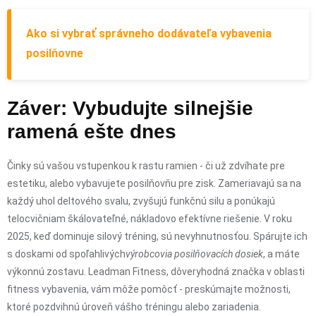
Ako si vybrať správneho dodávateľa vybavenia
posilňovne
Záver: Vybudujte silnejšie
ramená ešte dnes
Činky sú vašou vstupenkou k rastu ramien - či už zdvíhate pre
estetiku, alebo vybavujete posilňovňu pre zisk. Zameriavajú sa na
každý uhol deltového svalu, zvyšujú funkčnú silu a ponúkajú
telocvičniam škálovateľné, nákladovo efektívne riešenie. V roku
2025, keď dominuje silový tréning, sú nevyhnutnosťou. Spárujte ich
s doskami od spoľahlivých
výrobcovia posilňovacích dosiek
, a máte
výkonnú zostavu. Leadman Fitness, dôveryhodná značka v oblasti
fitness vybavenia, vám môže pomôcť - preskúmajte možnosti,
ktoré pozdvihnú úroveň vášho tréningu alebo zariadenia.