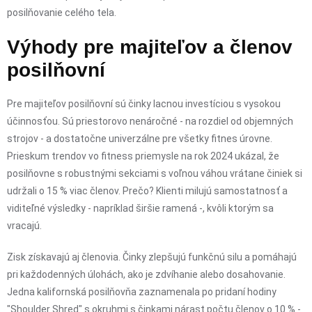
posilňovanie celého tela.
Výhody pre majiteľov a členov
posilňovní
Pre majiteľov posilňovní sú činky lacnou investíciou s vysokou
účinnosťou. Sú priestorovo nenáročné - na rozdiel od objemných
strojov - a dostatočne univerzálne pre všetky fitnes úrovne.
Prieskum trendov vo fitness priemysle na rok 2024 ukázal, že
posilňovne s robustnými sekciami s voľnou váhou vrátane činiek si
udržali o 15 % viac členov. Prečo? Klienti milujú samostatnosť a
viditeľné výsledky - napríklad širšie ramená -, kvôli ktorým sa
vracajú.
Zisk získavajú aj členovia. Činky zlepšujú funkčnú silu a pomáhajú
pri každodenných úlohách, ako je zdvíhanie alebo dosahovanie.
Jedna kalifornská posilňovňa zaznamenala po pridaní hodiny
"Shoulder Shred" s okruhmi s činkami nárast počtu členov o 10 % -