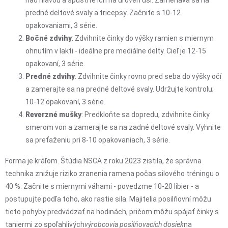
predné deltové svaly a tricepsy. Začnite s 10-12
opakovaniami, 3 série.
Bočné zdvihy
: Zdvihnite činky do výšky ramien s miernym
ohnutím v lakti - ideálne pre mediálne delty. Cieľ je 12-15
opakovaní, 3 série.
Predné zdvihy
: Zdvihnite činky rovno pred seba do výšky očí
a zamerajte sa na predné deltové svaly. Udržujte kontrolu;
10-12 opakovaní, 3 série.
Reverzné mušky
: Predkloňte sa dopredu, zdvihnite činky
smerom von a zamerajte sa na zadné deltové svaly. Vyhnite
sa preťaženiu pri 8-10 opakovaniach, 3 série.
Forma je kráľom. Štúdia NSCA z roku 2023 zistila, že správna
technika znižuje riziko zranenia ramena počas silového tréningu o
40 %. Začnite s miernymi váhami - povedzme 10-20 libier - a
postupujte podľa toho, ako rastie sila. Majitelia posilňovní môžu
tieto pohyby predvádzať na hodinách, pričom môžu spájať činky s
taniermi zo spoľahlivých
výrobcovia posilňovacích dosiek
na