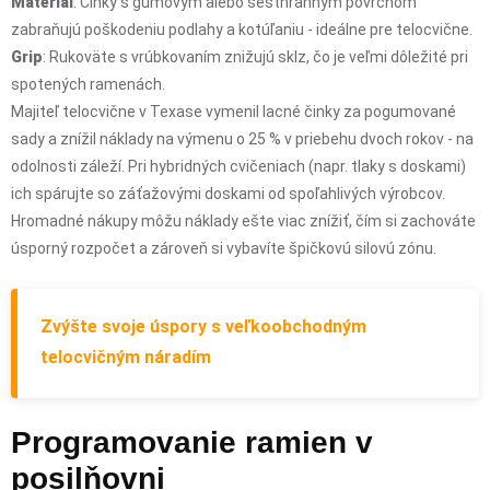
Materiál
: Činky s gumovým alebo šesťhranným povrchom
zabraňujú poškodeniu podlahy a kotúľaniu - ideálne pre telocvične.
Grip
: Rukoväte s vrúbkovaním znižujú sklz, čo je veľmi dôležité pri
spotených ramenách.
Majiteľ telocvične v Texase vymenil lacné činky za pogumované
sady a znížil náklady na výmenu o 25 % v priebehu dvoch rokov - na
odolnosti záleží. Pri hybridných cvičeniach (napr. tlaky s doskami)
ich spárujte so záťažovými doskami od spoľahlivých výrobcov.
Hromadné nákupy môžu náklady ešte viac znížiť, čím si zachováte
úsporný rozpočet a zároveň si vybavíte špičkovú silovú zónu.
Zvýšte svoje úspory s veľkoobchodným
telocvičným náradím
Programovanie ramien v
posilňovni