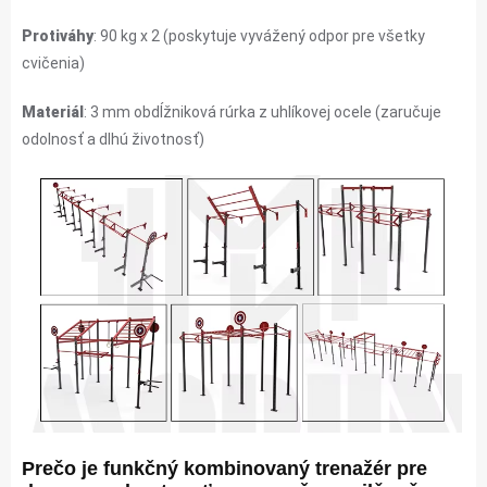
Protiváhy
: 90 kg x 2 (poskytuje vyvážený odpor pre všetky
cvičenia)
Materiál
: 3 mm obdĺžniková rúrka z uhlíkovej ocele (zaručuje
odolnosť a dlhú životnosť)
Prečo je funkčný kombinovaný trenažér pre