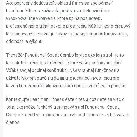
Ako popredný dodávateľ v oblasti fitnes sa spoločnosť
Leadman Fitness zaviazala poskytovať telocvičniam
vysokokvalitné vybavenie, ktoré spĺňa požiadavky
profesionálneho tréningového prostredia. Náš funkčno-drepový
kombinovaný trenažér je dôkazom našej oddanosti inováciám,
odolnosti a výkonu.
Trenažér Functional-Squat Combo je viac ako len stroj - je to
kompletné tréningové riešenie, ktoré vašu posilňovňu odlíši.
Vďaka svojej odolnej konštrukcii, všestrannej funkčnosti a
užívateľsky prívetivému dizajnu je ideálnou investíciou pre
každú komerčnú posilňovňu, ktorá chce rozšíriť svoju ponuku.
Kontaktujte Leadman Fitness ešte dnes a dozviete sa viac o
tom, ako môže funkčný tréningový stroj Functional-Squat
Combo zmeniť vašu posilňovňu a zlepšiť fitness zážitok vašich
členov.