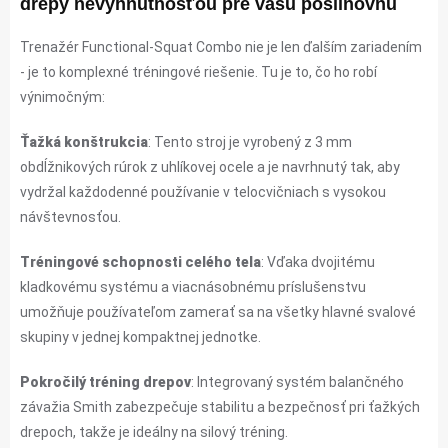
drepy nevyhnutnosťou pre vašu posilňovňu
Trenažér Functional-Squat Combo nie je len ďalším zariadením
- je to komplexné tréningové riešenie. Tu je to, čo ho robí
výnimočným:
Ťažká konštrukcia
: Tento stroj je vyrobený z 3 mm
obdĺžnikových rúrok z uhlíkovej ocele a je navrhnutý tak, aby
vydržal každodenné používanie v telocvičniach s vysokou
návštevnosťou.
Tréningové schopnosti celého tela
: Vďaka dvojitému
kladkovému systému a viacnásobnému príslušenstvu
umožňuje používateľom zamerať sa na všetky hlavné svalové
skupiny v jednej kompaktnej jednotke.
Pokročilý tréning drepov
: Integrovaný systém balančného
závažia Smith zabezpečuje stabilitu a bezpečnosť pri ťažkých
drepoch, takže je ideálny na silový tréning.