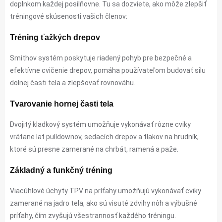
doplnkom každej posilňovne. Tu sa dozviete, ako môže zlepšiť
tréningové skúsenosti vašich členov:
Tréning ťažkých drepov
Smithov systém poskytuje riadený pohyb pre bezpečné a
efektívne cvičenie drepov, pomáha používateľom budovať silu
dolnej časti tela a zlepšovať rovnováhu.
Tvarovanie hornej časti tela
Dvojitý kladkový systém umožňuje vykonávať rôzne cviky
vrátane lat pulldownov, sedacích drepov a tlakov na hrudník,
ktoré sú presne zamerané na chrbát, ramená a paže.
Základný a funkčný tréning
Viacúhlové úchyty TPV na príťahy umožňujú vykonávať cviky
zamerané na jadro tela, ako sú visuté zdvihy nôh a výbušné
príťahy, čím zvyšujú všestrannosť každého tréningu.