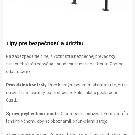
Tipy pre bezpečnosť a údržbu
Na zabezpečenie dlhej životnosti a bezpečnej prevádzky
funkčného tréningového zariadenia Functional-Squat Combo
odporúčame:
Pravidelné kontroly
: Pred každým použitím skontrolujte, či nie
sú uvoľnené skrutky, opotrebované káble alebo poškodené
časti.
Správny výber hmotnosti
: Odporúčame používateľom začať s
ľahšími váhami, aby sa oboznámili s funkciami stroja.
Zameranie na formu
: Zdôraznite dôležitosť správneho držania