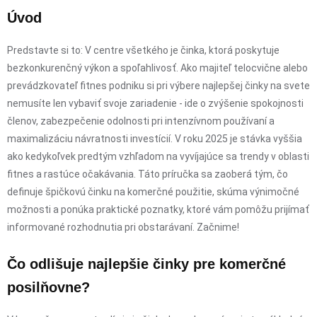
Úvod
Predstavte si to: V centre všetkého je činka, ktorá poskytuje
bezkonkurenčný výkon a spoľahlivosť. Ako majiteľ telocvične alebo
prevádzkovateľ fitnes podniku si pri výbere najlepšej činky na svete
nemusíte len vybaviť svoje zariadenie - ide o zvýšenie spokojnosti
členov, zabezpečenie odolnosti pri intenzívnom používaní a
maximalizáciu návratnosti investícií. V roku 2025 je stávka vyššia
ako kedykoľvek predtým vzhľadom na vyvíjajúce sa trendy v oblasti
fitnes a rastúce očakávania. Táto príručka sa zaoberá tým, čo
definuje špičkovú činku na komerčné použitie, skúma výnimočné
možnosti a ponúka praktické poznatky, ktoré vám pomôžu prijímať
informované rozhodnutia pri obstarávaní. Začnime!
Čo odlišuje najlepšie činky pre komerčné
posilňovne?