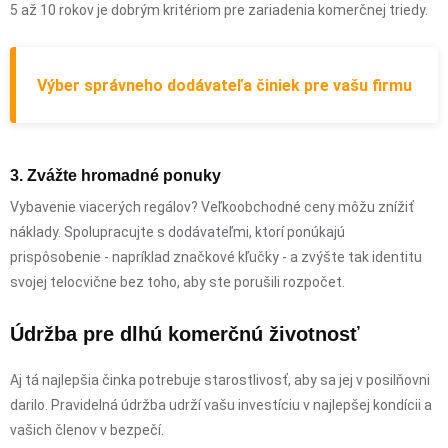
5 až 10 rokov je dobrým kritériom pre zariadenia komerčnej triedy.
Výber správneho dodávateľa činiek pre vašu firmu
3. Zvážte hromadné ponuky
Vybavenie viacerých regálov? Veľkoobchodné ceny môžu znížiť
náklady. Spolupracujte s dodávateľmi, ktorí ponúkajú
prispôsobenie - napríklad značkové kľučky - a zvýšte tak identitu
svojej telocvične bez toho, aby ste porušili rozpočet.
Údržba pre dlhú komerčnú životnosť
Aj tá najlepšia činka potrebuje starostlivosť, aby sa jej v posilňovni
darilo. Pravidelná údržba udrží vašu investíciu v najlepšej kondícii a
vašich členov v bezpečí.