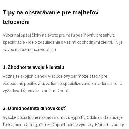
Tipy na obstarávanie pre majiteľov
telocviční
Výber najlepšej činky na svete pre vašu posilňovňu presahuje
špecifikácie - ide o zosúladenie s vašimi obchodnými cieľmi. Tu je
návod na rozumnú investíciu.
1. Zhodnoťte svoju klientelu
Poznajte svojich členov. Viacúčelový bar môže stačiť pre
všeobecnú posilňovňu, zatiaľ čo špecializované zariadenia môžu
vyžadovať špecializované možnosti.
2. Uprednostnite dlhovekosť
Vysoké počiatočné náklady sa môžu vyplatiť. Odolná lišta znižuje
frekvenciu výmeny, čím znižuje dlhodobé výdavky. Hľadajte záruky -