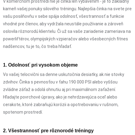
V komerčnom prostredí nie je činka len vybavením - je to základný
kameň vašej ponuky silového tréningu. Najlepšia činka na svete pre
vašu posilňovňu v sebe spája odolnosť, všestrannosť a funkcie
vhodné pre členov, aby vydržala neustále používanie a zároveň
oslovila rôznorodú klientelu. Či už sa vaše zariadenie zameriava na
powerliftérov, olympijských vzpieračov alebo všeobecných fitnes
nadšencov, tu je to, čo treba hľadať.
1. Odolnosť pri vysokom objeme
Vo vašej telocvični sa denne uskutočnia desiatky, ak nie stovky
zdvihov. Činka s pevnosťou v ťahu 190 000 PSI alebo vyššou
zvládne záťaž a odolá ohnutiu aj pri maximálnom zaťažení.
Hľadajte povrchové úpravy, ako je nehrdzavejúca oceľ alebo
cerakote, ktoré zabraňujú korózii a opotrebovaniu v rušnom,
spotenom prostredí.
2. Všestrannosť pre rôznorodé tréningy