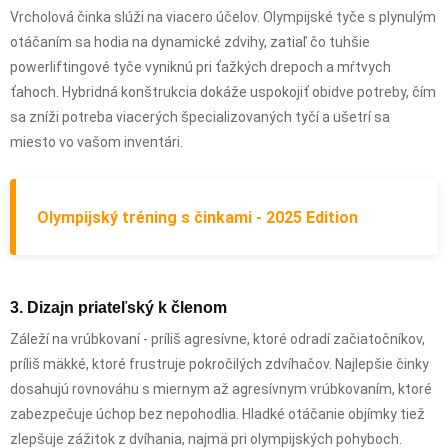
Vrcholová činka slúži na viacero účelov. Olympijské tyče s plynulým
otáčaním sa hodia na dynamické zdvihy, zatiaľ čo tuhšie
powerliftingové tyče vyniknú pri ťažkých drepoch a mŕtvych
ťahoch. Hybridná konštrukcia dokáže uspokojiť obidve potreby, čím
sa zníži potreba viacerých špecializovaných tyčí a ušetrí sa
miesto vo vašom inventári.
Olympijský tréning s činkami - 2025 Edition
3. Dizajn priateľský k členom
Záleží na vrúbkovaní - príliš agresívne, ktoré odradí začiatočníkov,
príliš mäkké, ktoré frustruje pokročilých zdvíhačov. Najlepšie činky
dosahujú rovnováhu s miernym až agresívnym vrúbkovaním, ktoré
zabezpečuje úchop bez nepohodlia. Hladké otáčanie objímky tiež
zlepšuje zážitok z dvíhania, najmä pri olympijských pohyboch.