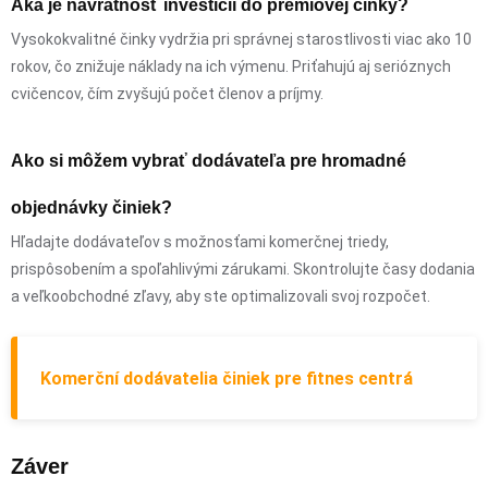
Aká je návratnosť investícií do prémiovej činky?
Vysokokvalitné činky vydržia pri správnej starostlivosti viac ako 10
rokov, čo znižuje náklady na ich výmenu. Priťahujú aj serióznych
cvičencov, čím zvyšujú počet členov a príjmy.
Ako si môžem vybrať dodávateľa pre hromadné
objednávky činiek?
Hľadajte dodávateľov s možnosťami komerčnej triedy,
prispôsobením a spoľahlivými zárukami. Skontrolujte časy dodania
a veľkoobchodné zľavy, aby ste optimalizovali svoj rozpočet.
Komerční dodávatelia činiek pre fitnes centrá
Záver