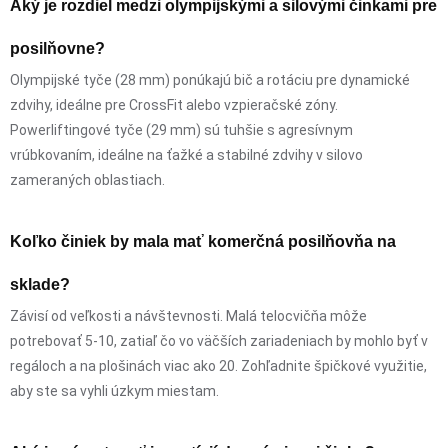
Aký je rozdiel medzi olympijskými a silovými činkami pre
posilňovne?
Olympijské tyče (28 mm) ponúkajú bič a rotáciu pre dynamické
zdvihy, ideálne pre CrossFit alebo vzpieračské zóny.
Powerliftingové tyče (29 mm) sú tuhšie s agresívnym
vrúbkovaním, ideálne na ťažké a stabilné zdvihy v silovo
zameraných oblastiach.
Koľko činiek by mala mať komerčná posilňovňa na
sklade?
Závisí od veľkosti a návštevnosti. Malá telocvičňa môže
potrebovať 5-10, zatiaľ čo vo väčších zariadeniach by mohlo byť v
regáloch a na plošinách viac ako 20. Zohľadnite špičkové využitie,
aby ste sa vyhli úzkym miestam.