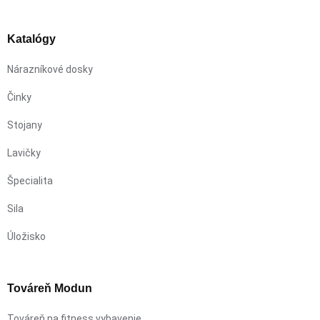
Katalógy
Nárazníkové dosky
Činky
Stojany
Lavičky
Špecialita
Sila
Úložisko
Továreň Modun
Továreň na fitness vybavenie