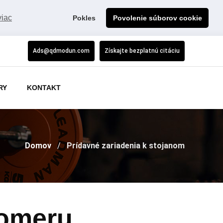
viac
Pokles
Povolenie súborov cookie
Ads@qdmodun.com
Získajte bezplatnú citáciu
RY
KONTAKT
Domov
Prídavné zariadenia k stojanom
pomeru