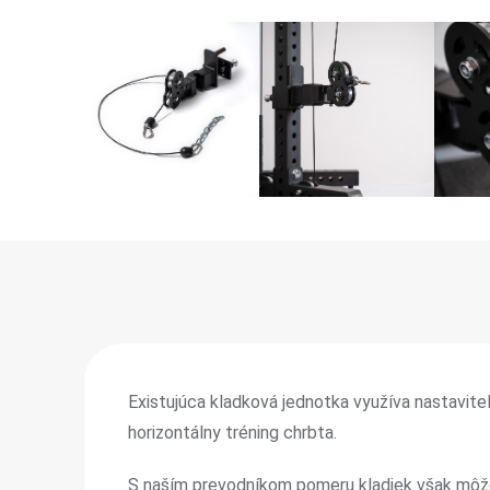
Existujúca kladková jednotka využíva nastavite
horizontálny tréning chrbta.
S naším prevodníkom pomeru kladiek však môže