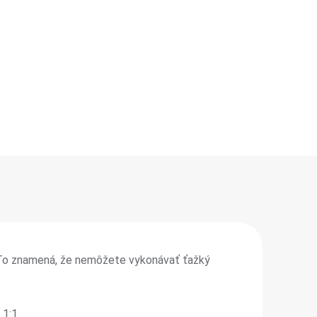
1. To znamená, že nemôžete vykonávať ťažký
1:1.