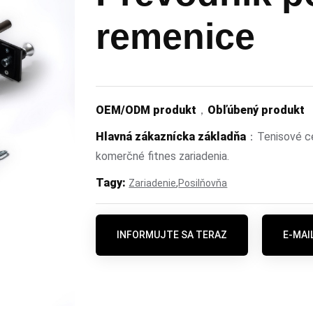
remenice
OEM/ODM produkt
，
Obľúbený produkt
Hlavná zákaznícka základňa
：Tenisové cen
komerčné fitnes zariadenia.
Tagy:
,
Zariadenie
Posilňovňa
INFORMUJTE SA TERAZ
E-MAI