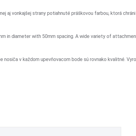
j aj vonkajšej strany potiahnuté práškovou farbou, ktorá chráni 
mm in diameter with 50mm spacing. A wide variety of attachments
ie nosiča v každom upevňovacom bode sú rovnako kvalitné. Vyrob