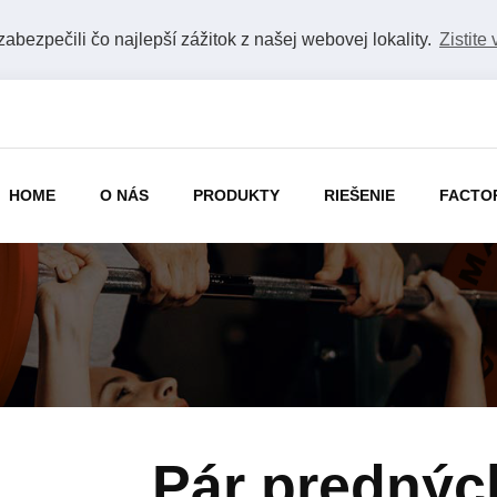
bezpečili čo najlepší zážitok z našej webovej lokality.
Zistite 
HOME
O NÁS
PRODUKTY
RIEŠENIE
FACTO
Pár prednýc