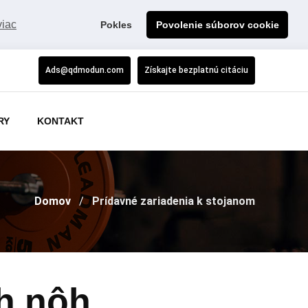
viac
Pokles
Povolenie súborov cookie
Ads@qdmodun.com
Získajte bezplatnú citáciu
RY
KONTAKT
Domov
Prídavné zariadenia k stojanom
h nôh