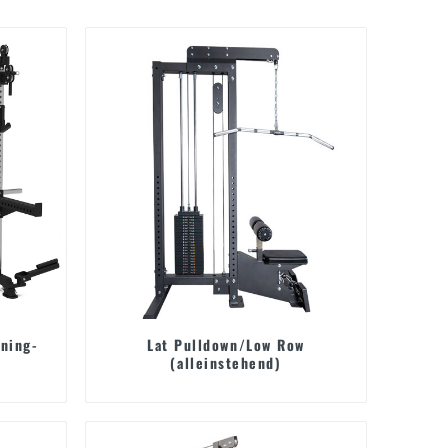
ining-
Lat Pulldown/Low Row
(alleinstehend)