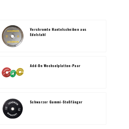
Verchromte Hantelscheiben aus
Edelstahl
Add-On Wechselplatten-Paar
Schwarzer Gummi-Stoßfänger