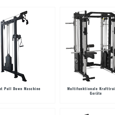
at Pull Down Maschine
Multifunktionale Krafttra
Geräte