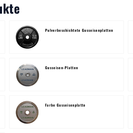
ukte
Pulverbeschichtete Gusseisenplatten
Gusseisen-Platten
Farbe Gusseisenplatte