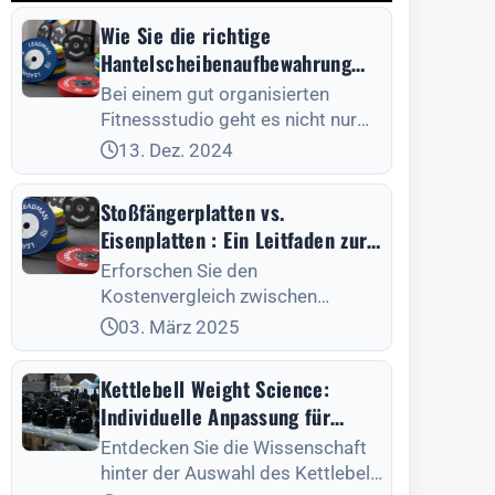
Wie Sie die richtige
Hantelscheibenaufbewahrung
für Ihr Fitnessstudio auswählen
Bei einem gut organisierten
Fitnessstudio geht es nicht nur
um die richtige Ausrüstung - es
13. Dez. 2024
geht auch um die
Stoßfängerplatten vs.
Eisenplatten : Ein Leitfaden zur
Kostenanalyse
Erforschen Sie den
Kostenvergleich zwischen
Stoßfängerplatten und
03. März 2025
Eisenplatten, um eine fundierte
Entscheidung für Ihr
Kettlebell Weight Science:
Fitnessstudio zu treffen.
Individuelle Anpassung für
bessere Ergebnisse
Entdecken Sie die Wissenschaft
hinter der Auswahl des Kettlebell-