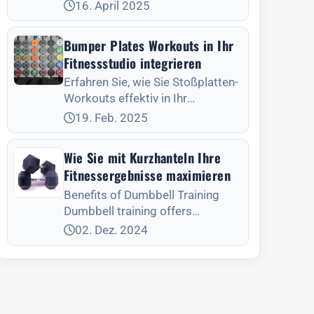
Gewichts und der Anpassung für
16. April 2025
optimale Trainingsergebnisse
und Leistung.
Bumper Plates Workouts in Ihr
Fitnessstudio integrieren
Erfahren Sie, wie Sie Stoßplatten-
Workouts effektiv in Ihr
Fitnessstudio integrieren können,
19. Feb. 2025
um die Erfahrung Ihrer Mitglieder
zu verbessern und langfristig
Wie Sie mit Kurzhanteln Ihre
erfolgreich zu sein.
Fitnessergebnisse maximieren
Benefits of Dumbbell Training
Dumbbell training offers
numerous advan
02. Dez. 2024