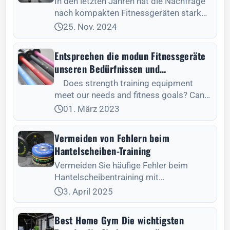
In den letzten Jahren hat die Nachfrage
nach kompakten Fitnessgeräten stark
zugenommen, was auf
25. Nov. 2024
Entsprechen die modun Fitnessgeräte
unseren Bedürfnissen und
Fitnesszielen?
Does strength training equipment
meet our needs and fitness goals? Can
you mention if Modun fitness equipment
01. März 2023
meets the standards? Modun fitness
equipment is.
Vermeiden von Fehlern beim
Hantelscheiben-Training
Vermeiden Sie häufige Fehler beim
Hantelscheibentraining mit
Expertentipps für ein sicheres Training
3. April 2025
und eine effektive Programmierung.
Best Home Gym Die wichtigsten