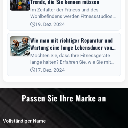
Trends, die Sie kennen müssen
Im Zeitalter der Fitness und des
Wohlbefindens werden Fitnessstudios
zu Hause immer beliebter
19. Dez. 2024
Wie man mit richtiger Reparatur und
Wartung eine lange Lebensdauer von
Fitnessgeräten gewährleistet
Möchten Sie, dass Ihre Fitnessgeräte
lange halten? Erfahren Sie, wie Sie mit
der richtigen Reparatur und Wartung für
17. Dez. 2024
eine lange Lebensdauer Ihrer
Fitnessgeräte sorgen und teure
Ersatzgeräte vermeiden können.
Passen Sie Ihre Marke an
Vollständiger Name