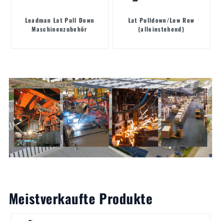
Leadman Lat Pull Down
Lat Pulldown/Low Row
Maschinenzubehör
(alleinstehend)
Meistverkaufte Produkte