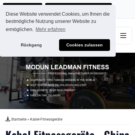
Ads@qdmodun.com
Jetzt individuelles Angebot anfordern
Diese Website verwendet Cookies, um Ihnen die
bestmögliche Nutzung unserer Website zu
ermöglichen.
Mehr erfahren
Rückgang
Cookies zulassen
Startseite
>
Kabel-Fitnessgeräte
Kabel Fitnessgeräte - China