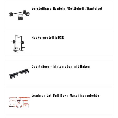
Verstellbare Hanteln /Kettlebell /Hantelset
Hockergestell MDSR
Querträger - hinten oben mit Haken
Leadman Lat Pull Down Maschinenzubehör