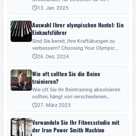
Fitnessunternehmen finden. Leadman
13. Jan. 2025
Fitness bietet hochwertige, individuell
anpassbare Trainingsgeräte an, um Ihre
Auswahl Ihrer olympischen Hantel: Ein
Lieferkette zu optimieren.
Einkaufsführer
Sind Sie bereit, Ihre Kraftübungen zu
verbessern? Choosing Your Olympic
Barbell: A Buyer's Guide hilft Ihnen, die
26. Dez. 2024
beste Langhantel für Ihre Kraftziele zu
finden.
Wie oft sollten Sie die Beine
trainieren?
Wie oft Sie Ihr Beintraining absolvieren
sollten, hängt von verschiedenen
Faktoren ab, wie etwa Ihren sportlichen
27. März 2023
Zielen, Ihrer Trainingserfahrung und Ihrer
Regenerationsfähigkeit. Dennoch
Verwandeln Sie Ihr Fitnessstudio mit
der Iron Power Smith Machine