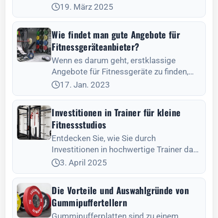
Heimgebrauch und kommerziellen
19. März 2025
Fitnessgeräten kennen, um
herauszufinden, was am besten zu Ihrer
Wie findet man gute Angebote für
Fitness passt - wählen Sie mit Bedacht!
Fitnessgeräteanbieter?
Wenn es darum geht, erstklassige
Angebote für Fitnessgeräte zu finden,
kann die Wahl des richtigen Lieferanten
17. Jan. 2023
den entscheidenden Unterschied
machen. Ein renommierter Anbieter
Investitionen in Trainer für kleine
bietet nicht nur
Fitnessstudios
Entdecken Sie, wie Sie durch
Investitionen in hochwertige Trainer das
Potenzial Ihres kleinen Fitnessstudios
3. April 2025
durch verbesserte Mitgliederbindung
und Umsatzsteigerung maximieren
Die Vorteile und Auswahlgründe von
können.
Gummipuffertellern
Gummipufferplatten sind zu einem