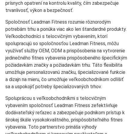
prísnych opatrení na kontrolu kvality, čím zabezpečuje
trvanlivosť, výkon a bezpečnosť.
Spoločnosť Leadman Fitness rozumie rôznorodým
potrebám trhu a ponúka viac ako len štandardné produkty.
Veľkoobchodníci s telocvičným vybavením, ktorí
spolupracujú so spoločnosťou Leadman Fitness, môžu
využívať služby OEM, ODM a prispôsobenia na vytvorenie
jedinečného fitnes vybavenia prispôsobeného špecifickým
požiadavkám značky a požiadavkám trhu. Táto flexibilita
umožňuje personalizovanú značku, špecializované funkcie
a dizajn na mieru, čo umožňuje veľkoobchodníkom odlíšiť
sa a uspokojiť potreby špecializovaných trhov.
Spoluprácou s veľkoobchodníkmi s telocvičným
vybavením spoločnosť Leadman Fitness zefektívňuje
dodávateľský reťazec a zabezpečuje podnikom prístup k
širokej škále vysokokvalitného, prispôsobiteľného fitnes
vybavenia. Toto partnerstvo prináša výhody