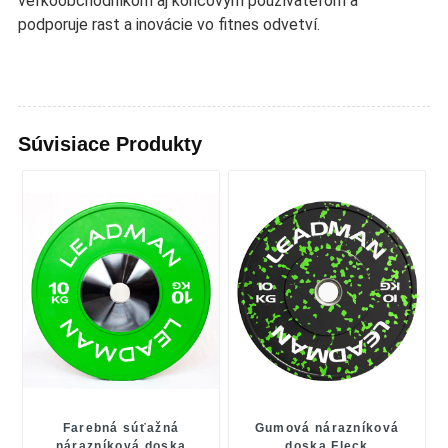
veľkoobchodníkom aj koncovým používateľom a
podporuje rast a inovácie vo fitnes odvetví.
Súvisiace Produkty
Farebná súťažná
Gumová nárazníková
nárazníková doska
doska Fleck