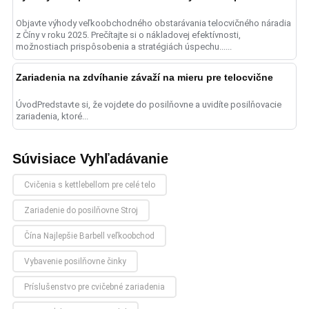
Objavte výhody veľkoobchodného obstarávania telocvičného náradia
z Číny v roku 2025. Prečítajte si o nákladovej efektívnosti,
možnostiach prispôsobenia a stratégiách úspechu......
Zariadenia na zdvíhanie závaží na mieru pre telocvične
ÚvodPredstavte si, že vojdete do posilňovne a uvidíte posilňovacie
zariadenia, ktoré...
Súvisiace Vyhľadávanie
Cvičenia s kettlebellom pre celé telo
Zariadenie do posilňovne Stroj
Čína Najlepšie Barbell veľkoobchod
Vybavenie posilňovne činky
Príslušenstvo pre cvičebné zariadenia