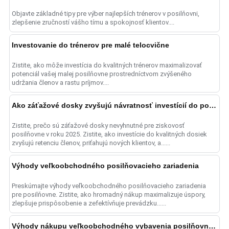
Objavte základné tipy pre výber najlepších trénerov v posilňovni,
zlepšenie zručností vášho tímu a spokojnosť klientov....
Investovanie do trénerov pre malé telocvične
Zistite, ako môže investícia do kvalitných trénerov maximalizovať
potenciál vašej malej posilňovne prostredníctvom zvýšeného
udržania členov a rastu príjmov....
Ako záťažové dosky zvyšujú návratnosť investícií do posilňovne v roku 2025
Zistite, prečo sú záťažové dosky nevyhnutné pre ziskovosť
posilňovne v roku 2025. Zistite, ako investície do kvalitných dosiek
zvyšujú retenciu členov, priťahujú nových klientov, a......
Výhody veľkoobchodného posilňovacieho zariadenia
Preskúmajte výhody veľkoobchodného posilňovacieho zariadenia
pre posilňovne. Zistite, ako hromadný nákup maximalizuje úspory,
zlepšuje prispôsobenie a zefektívňuje prevádzku......
Výhody nákupu veľkoobchodného vybavenia posilňovne z Číny