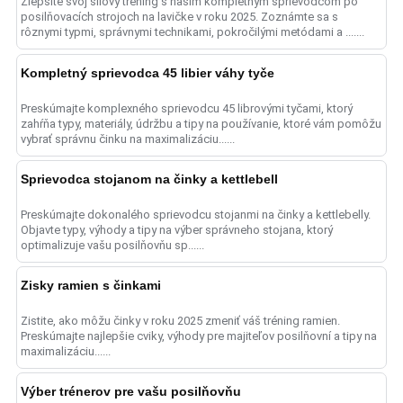
Zlepšite svoj silový tréning s naším kompletným sprievodcom po
posilňovacích strojoch na lavičke v roku 2025. Zoznámte sa s
rôznymi typmi, správnymi technikami, pokročilými metódami a .......
Kompletný sprievodca 45 libier váhy tyče
Preskúmajte komplexného sprievodcu 45 librovými tyčami, ktorý
zahŕňa typy, materiály, údržbu a tipy na používanie, ktoré vám pomôžu
vybrať správnu činku na maximalizáciu......
Sprievodca stojanom na činky a kettlebell
Preskúmajte dokonalého sprievodcu stojanmi na činky a kettlebelly.
Objavte typy, výhody a tipy na výber správneho stojana, ktorý
optimalizuje vašu posilňovňu sp......
Zisky ramien s činkami
Zistite, ako môžu činky v roku 2025 zmeniť váš tréning ramien.
Preskúmajte najlepšie cviky, výhody pre majiteľov posilňovní a tipy na
maximalizáciu......
Výber trénerov pre vašu posilňovňu