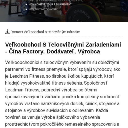
Domov
>
Veľkoobchod s telocvičným náradím
Veľkoobchod S Telocvičnými Zariadeniami
- Čína Factory, Dodávateľ, Výrobca
Veľkoobchodníci s telocvičným vybavením sú dôležitými
partnermi vo fitness priemysle, ktorí spájajú výrobcov, ako
je Leadman Fitness, so širokou škálou kupujúcich, ktorí
hľadajú vysokokvalitné fitness riešenia. Spoločnosť
Leadman Fitness, popredný výrobca so štyrmi
špecializovanými továrňami, ponúka komplexný sortiment
výrobkov vrátane nárazníkových dosiek, činiek, stojanov a
stojanov a výrobkov súvisiacich s odlievaním. Každá
továreň sa venuje výrobe špičkového vybavenia
prostredníctvom pokročilého remeselného spracovania a