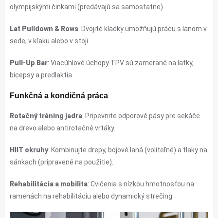
olympijskými činkami (predávajú sa samostatne).
Lat Pulldown & Rows
: Dvojité kladky umožňujú prácu s lanom v
sede, v kľaku alebo v stoji.
Pull-Up Bar
: Viacúhlové úchopy TPV sú zamerané na latky,
bicepsy a predlaktia.
Funkčná a kondičná práca
Rotačný tréning jadra
: Pripevnite odporové pásy pre sekáče
na drevo alebo antirotačné vrtáky.
HIIT okruhy
: Kombinujte drepy, bojové laná (voliteľné) a tlaky na
sánkach (pripravené na použitie).
Rehabilitácia a mobilita
: Cvičenia s nízkou hmotnosťou na
ramenách na rehabilitáciu alebo dynamický strečing.