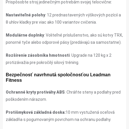
Prispôsobte stroj jedinečným potrebám svojej telocvične:
Nastaviteľné polohy
: 12 prednastavených výškových pozícií a
8 uhlov kladky pre viac ako 100 variantov cvičenia.
Modulárne doplnky
: Voliteľné príslušenstvo, ako sú kotvy TRX,
ponorné tyče alebo odporové pásy (predávajú sa samostatne).
Rozšírenie zásobníka hmotnosti
: Upgrade na 120 kg x 2
protizávažia pre pokročilý silový tréning.
Bezpečnosť navrhnutá spoločnosťou Leadman
Fitness
Ochranné kryty protiváhy ABS
: Chráňte steny a podlahy pred
poškodením nárazom.
Protišmyková základná doska:
10 mm vystužená oceľová
základňa s pogumovaným povrchom na ochranu podlahy.