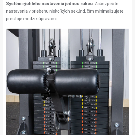
Systém rýchleho nastavenia jednou rukou
: Zabezpečte
nastavenia v priebehu niekoľkých sekúnd, čím minimalizujete
prestoje medzi súpravami.