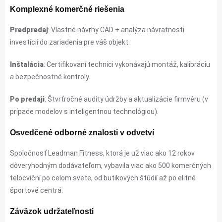
Komplexné komerčné riešenia
Predpredaj
: Vlastné návrhy CAD + analýza návratnosti
investícií do zariadenia pre váš objekt.
Inštalácia
: Certifikovaní technici vykonávajú montáž, kalibráciu
a bezpečnostné kontroly.
Po predaji
: Štvrťročné audity údržby a aktualizácie firmvéru (v
prípade modelov s inteligentnou technológiou).
Osvedčené odborné znalosti v odvetví
Spoločnosť Leadman Fitness, ktorá je už viac ako 12 rokov
dôveryhodným dodávateľom, vybavila viac ako 500 komerčných
telocviční po celom svete, od butikových štúdií až po elitné
športové centrá.
Záväzok udržateľnosti