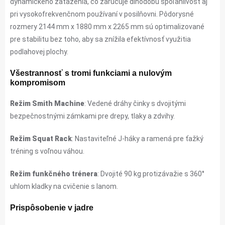
dynamického zaťaženia, čo zaručuje dlhodobú spoľahlivosť aj
pri vysokofrekvenčnom používaní v posilňovni. Pôdorysné
rozmery 2144 mm x 1880 mm x 2265 mm sú optimalizované
pre stabilitu bez toho, aby sa znížila efektívnosť využitia
podlahovej plochy.
Všestrannosť s tromi funkciami a nulovým
kompromisom
Režim Smith Machine
: Vedené dráhy činky s dvojitými
bezpečnostnými zámkami pre drepy, tlaky a zdvihy.
Režim Squat Rack
: Nastaviteľné J-háky a ramená pre ťažký
tréning s voľnou váhou.
Režim funkčného trénera
: Dvojité 90 kg protizávažie s 360°
uhlom kladky na cvičenie s lanom.
Prispôsobenie v jadre