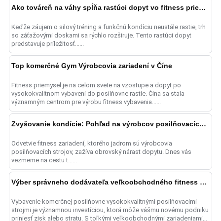
Ako továreň na váhy spĺňa rastúci dopyt vo fitness priemysle
Keďže záujem o silový tréning a funkčnú kondíciu neustále rastie, trh
so záťažovými doskami sa rýchlo rozširuje. Tento rastúci dopyt
predstavuje príležitosť......
Top komerčné Gym Výrobcovia zariadení v Číne
Fitness priemysel je na celom svete na vzostupe a dopyt po
vysokokvalitnom vybavení do posilňovne rastie. Čína sa stala
významným centrom pre výrobu fitness vybavenia......
Zvyšovanie kondície: Pohľad na výrobcov posilňovacích strojov
Odvetvie fitness zariadení, ktorého jadrom sú výrobcovia
posilňovacích strojov, zažíva obrovský nárast dopytu. Dnes vás
vezmeme na cestu t......
Výber správneho dodávateľa veľkoobchodného fitness vybavenia pre potreby komerčných telocviční
Vybavenie komerčnej posilňovne vysokokvalitnými posilňovacími
strojmi je významnou investíciou, ktorá môže vášmu novému podniku
priniesť zisk alebo stratu. S toľkými veľkoobchodnými zariadeniami