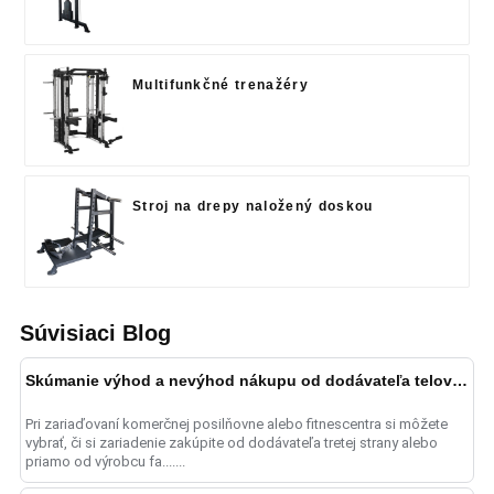
Multifunkčné trenažéry
Stroj na drepy naložený doskou
Súvisiaci Blog
Skúmanie výhod a nevýhod nákupu od dodávateľa telovýchovného zariadenia vs. továrne na telovýchovné zariadenia
Pri zariaďovaní komerčnej posilňovne alebo fitnescentra si môžete
vybrať, či si zariadenie zakúpite od dodávateľa tretej strany alebo
priamo od výrobcu fa.......