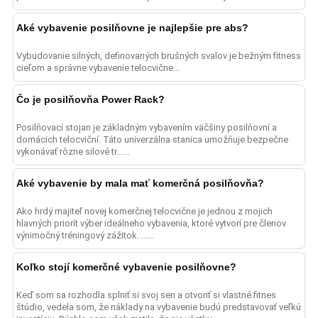
s......
Aké vybavenie posilňovne je najlepšie pre abs?
Vybudovanie silných, definovaných brušných svalov je bežným fitness
cieľom a správne vybavenie telocvične...
Čo je posilňovňa Power Rack?
Posilňovací stojan je základným vybavením väčšiny posilňovní a
domácich telocviční. Táto univerzálna stanica umožňuje bezpečne
vykonávať rôzne silové tr......
Aké vybavenie by mala mať komerčná posilňovňa?
Ako hrdý majiteľ novej komerčnej telocvične je jednou z mojich
hlavných priorít výber ideálneho vybavenia, ktoré vytvorí pre členov
výnimočný tréningový zážitok. ......
Koľko stojí komerčné vybavenie posilňovne?
Keď som sa rozhodla splniť si svoj sen a otvoriť si vlastné fitnes
štúdio, vedela som, že náklady na vybavenie budú predstavovať veľkú