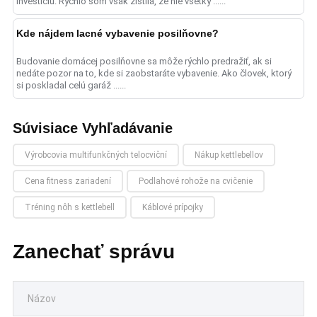
investíciu. Rýchlo som však zistila, že nie všetky ......
Kde nájdem lacné vybavenie posilňovne?
Budovanie domácej posilňovne sa môže rýchlo predražiť, ak si
nedáte pozor na to, kde si zaobstaráte vybavenie. Ako človek, ktorý
si poskladal celú garáž ......
Súvisiace Vyhľadávanie
Výrobcovia multifunkčných telocviční
Nákup kettlebellov
Cena fitness zariadení
Podlahové rohože na cvičenie
Tréning nôh s kettlebell
Káblové prípojky
Zanechať správu