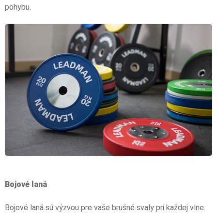
pohybu.
Bojové laná
Bojové laná sú výzvou pre vaše brušné svaly pri každej vlne.