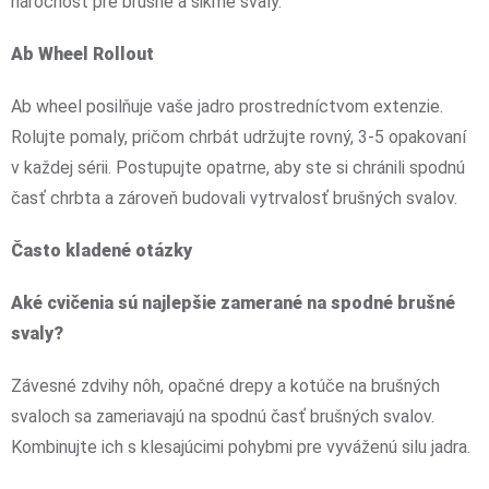
náročnosť pre brušné a šikmé svaly.
Ab Wheel Rollout
Ab wheel posilňuje vaše jadro prostredníctvom extenzie.
Rolujte pomaly, pričom chrbát udržujte rovný, 3-5 opakovaní
v každej sérii. Postupujte opatrne, aby ste si chránili spodnú
časť chrbta a zároveň budovali vytrvalosť brušných svalov.
Často kladené otázky
Aké cvičenia sú najlepšie zamerané na spodné brušné
svaly?
Závesné zdvihy nôh, opačné drepy a kotúče na brušných
svaloch sa zameriavajú na spodnú časť brušných svalov.
Kombinujte ich s klesajúcimi pohybmi pre vyváženú silu jadra.