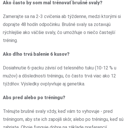
Ako často by som mal trénovať brušné svaly?
Zamerajte sa na 2-3 cvičenia ab týždenne, medzi ktorými si
doprajte 48 hodín odpočinku. Brušné svaly sa zotavujú
rýchlejšie ako väčšie svaly, čo umožňuje o niečo častejší
tréning.
Ako dlho trvá balenie 6 kusov?
Dosiahnutie 6-packu závisí od telesného tuku (10-12 % u
mužov) a dôslednosti tréningu, čo často trvá viac ako 12
týždňov. Výsledky ovplyvňuje aj genetika.
Abs pred alebo po tréningu?
Trénujte brušné svaly vždy, keď vám to vyhovuje - pred
tréningom, aby ste ich zapojili skôr, alebo po tréningu, keď sú
zahriate. Oboje funguje dobre na základe preferencií.