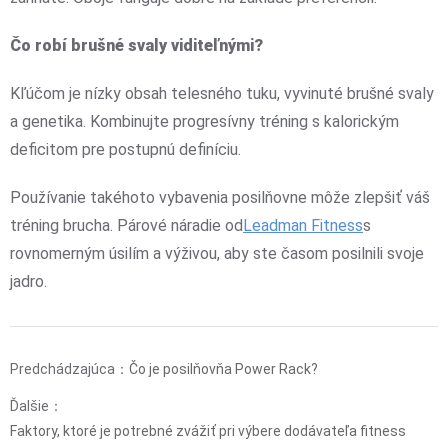
Čo robí brušné svaly viditeľnými?
Kľúčom je nízky obsah telesného tuku, vyvinuté brušné svaly
a genetika. Kombinujte progresívny tréning s kalorickým
deficitom pre postupnú definíciu.
Používanie takéhoto vybavenia posilňovne môže zlepšiť váš
tréning brucha. Párové náradie od
Leadman Fitness
s
rovnomerným úsilím a výživou, aby ste časom posilnili svoje
jadro.
Predchádzajúca：
Čo je posilňovňa Power Rack?
Ďalšie：
Faktory, ktoré je potrebné zvážiť pri výbere dodávateľa fitness