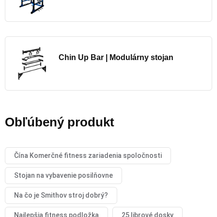
Chin Up Bar | Modulárny stojan
Obľúbený produkt
Čína Komerčné fitness zariadenia spoločnosti
Stojan na vybavenie posilňovne
Na čo je Smithov stroj dobrý?
Najlepšia fitness podložka
25 librové dosky