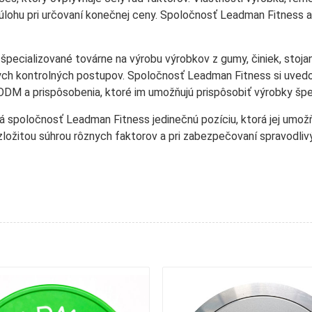
 úlohu pri určovaní konečnej ceny. Spoločnosť Leadman Fitness a
špecializované továrne na výrobu výrobkov z gumy, činiek, stoja
ych kontrolných postupov. Spoločnosť Leadman Fitness si uvedom
 a prispôsobenia, ktoré im umožňujú prispôsobiť výrobky špe
 má spoločnosť Leadman Fitness jedinečnú pozíciu, ktorá jej um
e zložitou súhrou rôznych faktorov a pri zabezpečovaní spravodliv