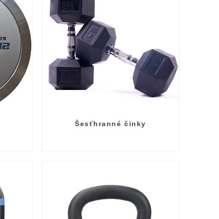
Šesťhranné činky