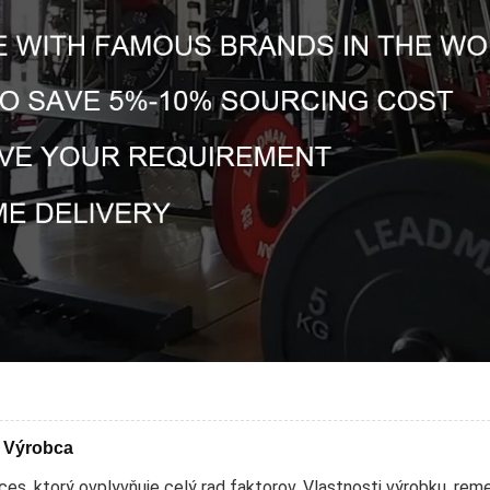
, Výrobca
es, ktorý ovplyvňuje celý rad faktorov. Vlastnosti výrobku, reme