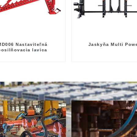
MD006 Nastaviteľná
Jaskyňa Multi Pow
posilňovacia lavica