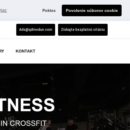
viac
Pokles
Povolenie súborov cookie
Ads@qdmodun.com
Získajte bezplatnú citáciu
RY
KONTAKT