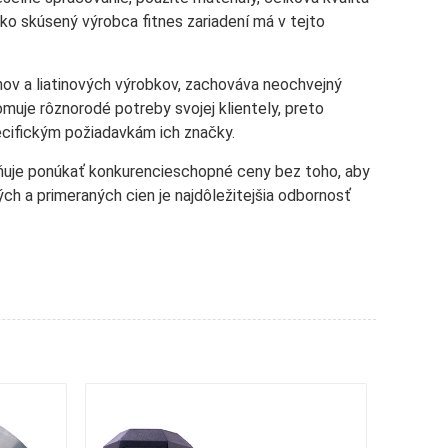
ko skúsený výrobca fitnes zariadení má v tejto
nov a liatinových výrobkov, zachováva neochvejný
uje rôznorodé potreby svojej klientely, preto
cifickým požiadavkám ich značky.
ožňuje ponúkať konkurencieschopné ceny bez toho, aby
ých a primeraných cien je najdôležitejšia odbornosť