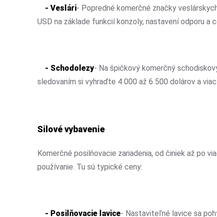
- Veslári
- Popredné komerčné značky veslárskych
USD na základe funkcií konzoly, nastavení odporu a ce
- Schodolezy
- Na špičkový komerčný schodiskový
sledovaním si vyhraďte 4 000 až 6 500 dolárov a viac
Silové vybavenie
Komerčné posilňovacie zariadenia, od činiek až po vi
používanie. Tu sú typické ceny:
- Posilňovacie lavice
- Nastaviteľné lavice sa po