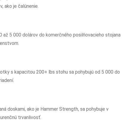
, ako je čalúnenie.
000 až 5 000 dolárov do komerčného posilňovacieho stojana
ušenstvom.
otky s kapacitou 200+ lbs stohu sa pohybujú od 5 000 do
iadení.
adaná doskami, ako je Hammer Strength, sa pohybuje v
urenčnú trvanlivosť.