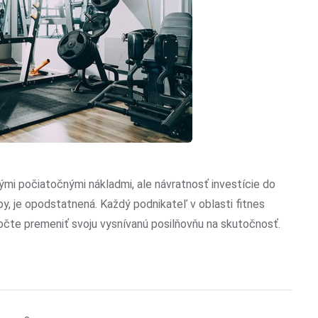
mi počiatočnými nákladmi, ale návratnosť investície do
y, je opodstatnená. Každý podnikateľ v oblasti fitnes
čte premeniť svoju vysnívanú posilňovňu na skutočnosť.