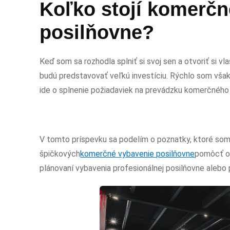
Koľko stojí komerčn
posilňovne?
Keď som sa rozhodla splniť si svoj sen a otvoriť si v
budú predstavovať veľkú investíciu. Rýchlo som však z
ide o splnenie požiadaviek na prevádzku komerčného 
V tomto príspevku sa podelím o poznatky, ktoré som 
špičkových
komerčné vybavenie posilňovne
pomôcť os
plánovaní vybavenia profesionálnej posilňovne alebo p