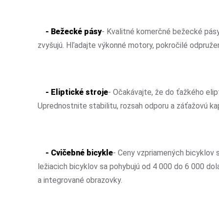
- Bežecké pásy
- Kvalitné komerčné bežecké pásy 
zvyšujú. Hľadajte výkonné motory, pokročilé odpružen
- Eliptické stroje
- Očakávajte, že do ťažkého elip
Uprednostnite stabilitu, rozsah odporu a záťažovú ka
- Cvičebné bicykle
- Ceny vzpriamených bicyklov s
ležiacich bicyklov sa pohybujú od 4 000 do 6 000 dol
a integrované obrazovky.