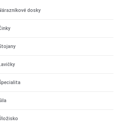
Nárazníkové dosky
Činky
Stojany
Lavičky
Špecialita
Sila
Úložisko