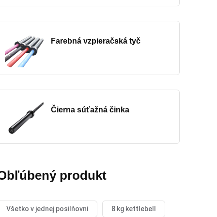
Farebná vzpieračská tyč
Čierna súťažná činka
Obľúbený produkt
Všetko v jednej posilňovni
8 kg kettlebell