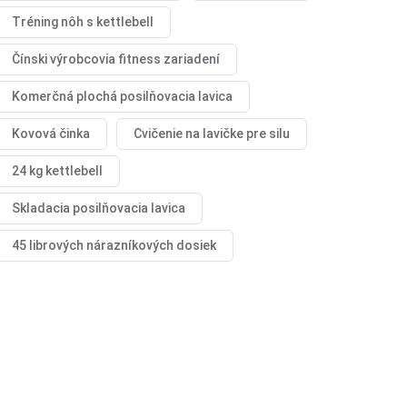
Tréning nôh s kettlebell
Čínski výrobcovia fitness zariadení
Komerčná plochá posilňovacia lavica
Kovová činka
Cvičenie na lavičke pre silu
24 kg kettlebell
Skladacia posilňovacia lavica
45 librových nárazníkových dosiek