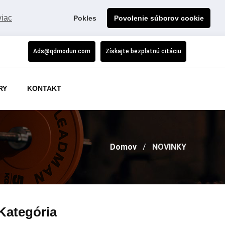
viac
Pokles
Povolenie súborov cookie
Ads@qdmodun.com
Získajte bezplatnú citáciu
RY
KONTAKT
Domov
NOVINKY
Kategória