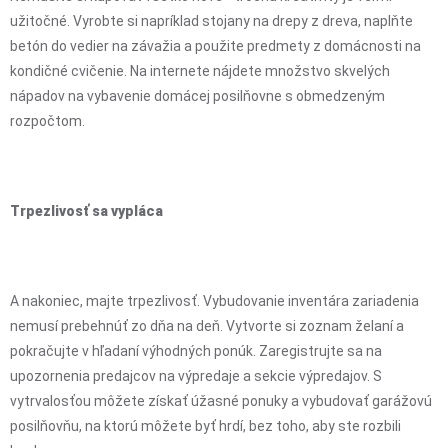
užitočné. Vyrobte si napríklad stojany na drepy z dreva, naplňte
betón do vedier na závažia a použite predmety z domácnosti na
kondičné cvičenie. Na internete nájdete množstvo skvelých
nápadov na vybavenie domácej posilňovne s obmedzeným
rozpočtom.
Trpezlivosť sa vypláca
A nakoniec, majte trpezlivosť. Vybudovanie inventára zariadenia
nemusí prebehnúť zo dňa na deň. Vytvorte si zoznam želaní a
pokračujte v hľadaní výhodných ponúk. Zaregistrujte sa na
upozornenia predajcov na výpredaje a sekcie výpredajov. S
vytrvalosťou môžete získať úžasné ponuky a vybudovať garážovú
posilňovňu, na ktorú môžete byť hrdí, bez toho, aby ste rozbili