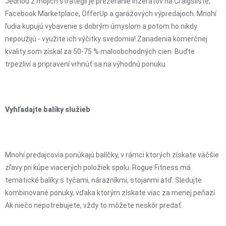
Jednou z mojich stratégií je prezeranie inzerátov na Craigsliste,
Facebook Marketplace, OfferUp a garážových výpredajoch. Mnohí
ľudia kupujú vybavenie s dobrým úmyslom a potom ho nikdy
nepoužijú - využite ich výčitky svedomia! Zariadenia komerčnej
kvality som získal za 50-75 % maloobchodných cien. Buďte
trpezliví a pripravení vrhnúť sa na výhodnú ponuku.
Vyhľadajte balíky služieb
Mnohí predajcovia ponúkajú balíčky, v rámci ktorých získate väčšie
zľavy pri kúpe viacerých položiek spolu. Rogue Fitness má
tematické balíky s tyčami, nárazníkmi, stojanmi atď. Sledujte
kombinované ponuky, vďaka ktorým získate viac za menej peňazí.
Ak niečo nepotrebujete, vždy to môžete neskôr predať.