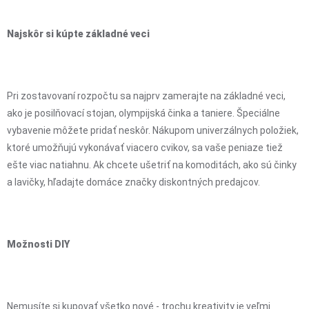
Najskôr si kúpte základné veci
Pri zostavovaní rozpočtu sa najprv zamerajte na základné veci,
ako je posilňovací stojan, olympijská činka a taniere. Špeciálne
vybavenie môžete pridať neskôr. Nákupom univerzálnych položiek,
ktoré umožňujú vykonávať viacero cvikov, sa vaše peniaze tiež
ešte viac natiahnu. Ak chcete ušetriť na komoditách, ako sú činky
a lavičky, hľadajte domáce značky diskontných predajcov.
Možnosti DIY
Nemusíte si kupovať všetko nové - trochu kreativity je veľmi