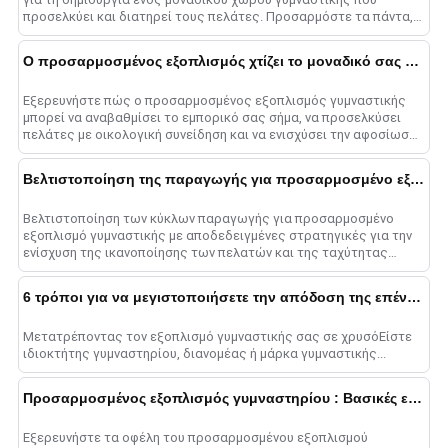
προσελκύει και διατηρεί τους πελάτες. Προσαρμόστε τα πάντα,
από μηχανήματα Smith μέχρι αλτήρες σε......
Ο προσαρμοσμένος εξοπλισμός χτίζει το μοναδικό σας εμπορικό σήμα
Εξερευνήστε πώς ο προσαρμοσμένος εξοπλισμός γυμναστικής
μπορεί να αναβαθμίσει το εμπορικό σας σήμα, να προσελκύσει
πελάτες με οικολογική συνείδηση και να ενισχύσει την αφοσίωση
των πελατών στο 2025....
Βελτιστοποίηση της παραγωγής για προσαρμοσμένο εξοπλισμό γυμναστικής
Βελτιστοποίηση των κύκλων παραγωγής για προσαρμοσμένο
εξοπλισμό γυμναστικής με αποδεδειγμένες στρατηγικές για την
ενίσχυση της ικανοποίησης των πελατών και της ταχύτητας
παράδοσης....
6 τρόποι για να μεγιστοποιήσετε την απόδοση της επένδυσης σε εξοπλισμό γυμναστικής
Μετατρέποντας τον εξοπλισμό γυμναστικής σας σε χρυσόΕίστε
ιδιοκτήτης γυμναστηρίου, διανομέας ή μάρκα γυμναστικής...
Προσαρμοσμένος εξοπλισμός γυμναστηρίου : Βασικές ερωτήσεις που απαντήθηκαν
Εξερευνήστε τα οφέλη του προσαρμοσμένου εξοπλισμού