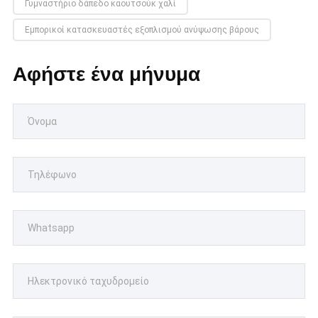
Γυμναστήριο δάπεδο καουτσούκ χαλί
Εμπορικοί κατασκευαστές εξοπλισμού ανύψωσης βάρους
Αφήστε ένα μήνυμα