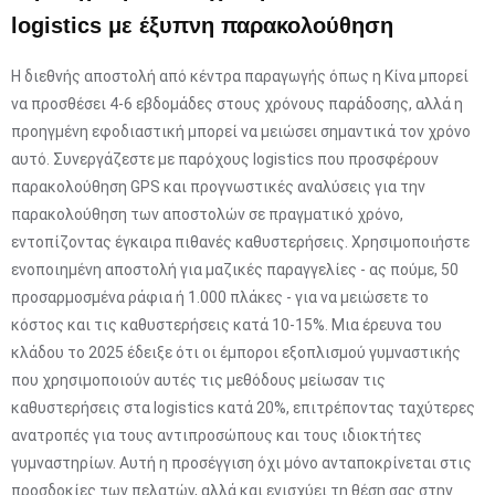
logistics με έξυπνη παρακολούθηση
Η διεθνής αποστολή από κέντρα παραγωγής όπως η Κίνα μπορεί
να προσθέσει 4-6 εβδομάδες στους χρόνους παράδοσης, αλλά η
προηγμένη εφοδιαστική μπορεί να μειώσει σημαντικά τον χρόνο
αυτό. Συνεργάζεστε με παρόχους logistics που προσφέρουν
παρακολούθηση GPS και προγνωστικές αναλύσεις για την
παρακολούθηση των αποστολών σε πραγματικό χρόνο,
εντοπίζοντας έγκαιρα πιθανές καθυστερήσεις. Χρησιμοποιήστε
ενοποιημένη αποστολή για μαζικές παραγγελίες - ας πούμε, 50
προσαρμοσμένα ράφια ή 1.000 πλάκες - για να μειώσετε το
κόστος και τις καθυστερήσεις κατά 10-15%. Μια έρευνα του
κλάδου το 2025 έδειξε ότι οι έμποροι εξοπλισμού γυμναστικής
που χρησιμοποιούν αυτές τις μεθόδους μείωσαν τις
καθυστερήσεις στα logistics κατά 20%, επιτρέποντας ταχύτερες
ανατροπές για τους αντιπροσώπους και τους ιδιοκτήτες
γυμναστηρίων. Αυτή η προσέγγιση όχι μόνο ανταποκρίνεται στις
προσδοκίες των πελατών, αλλά και ενισχύει τη θέση σας στην