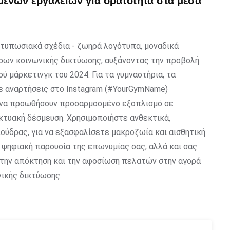
μένων εργαλείων για ορατότητα στα μέσα
τυπωσιακά σχέδια - ζωηρά λογότυπα, μοναδικά
έσων κοινωνικής δικτύωσης, αυξάνοντας την προβολή
 μάρκετινγκ του 2024. Για τα γυμναστήρια, τα
ε αναρτήσεις στο Instagram (#YourGymName)
ν να προωθήσουν προσαρμοσμένο εξοπλισμό σε
κτυακή δέσμευση. Χρησιμοποιήστε ανθεκτικά,
ύδρας, για να εξασφαλίσετε μακροζωία και αισθητική
ν ψηφιακή παρουσία της επωνυμίας σας, αλλά και σας
ην απόκτηση και την αφοσίωση πελατών στην αγορά
νικής δικτύωσης.