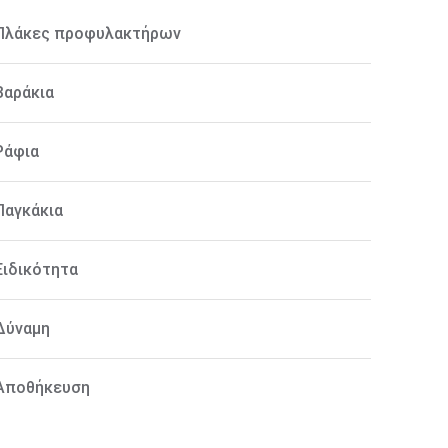
Πλάκες προφυλακτήρων
Βαράκια
Ράφια
Παγκάκια
Ειδικότητα
Δύναμη
Αποθήκευση