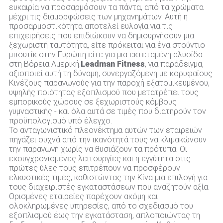
ευκαιρία να προσαρμόσουν τα πάντα, από τα χρώματα
μέχρι τις διαμορφώσεις των μηχανημάτων. Αυτή η
προσαρμοστικότητα αποτελεί ευλογία για τις
επιχειρήσεις που επιδιώκουν να δημιουργήσουν μια
ξεχωριστή ταυτότητα, είτε πρόκειται για ένα στούντιο
μπουτίκ στην Ευρώπη είτε για μια εκτεταμένη αλυσίδα
στη Βόρεια Αμερική.
Leadman Fitness
, για παράδειγμα,
αξιοποιεί αυτή τη δύναμη, συνεργαζόμενη με κορυφαίους
Κινέζους παραγωγούς για την παροχή εξατομικευμένου,
υψηλής ποιότητας εξοπλισμού που μετατρέπει τους
εμπορικούς χώρους σε ξεχωριστούς κόμβους
γυμναστικής - και όλα αυτά σε τιμές που διατηρούν τον
προϋπολογισμό υπό έλεγχο.
Το ανταγωνιστικό πλεονέκτημα αυτών των εταιρειών
πηγάζει συχνά από την ικανότητά τους να κλιμακώνουν
την παραγωγή χωρίς να θυσιάζουν τα πρότυπα. Οι
εκσυγχρονισμένες λειτουργίες και η εγγύτητα στις
πρώτες ύλες τους επιτρέπουν να προσφέρουν
ελκυστικές τιμές, καθιστώντας την Κίνα μια επιλογή για
τους διαχειριστές εγκαταστάσεων που αναζητούν αξία.
Ορισμένες εταιρείες παρέχουν ακόμη και
ολοκληρωμένες υπηρεσίες, από το σχεδιασμό του
εξοπλισμού έως την εγκατάσταση, απλοποιώντας τη