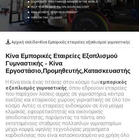
Αρχική σελίδα
>
Κίνα Εμπορικές εταιρείες εξοπλισμού γυμναστικής
Κίνα Εμπορικές Εταιρείες Εξοπλισμού
Γυμναστικής - Κίνα
Εργοστάσιο,Προμηθευτής,Κατασκευαστής
Η Κίνα είναι ένας τιτάνας στον κόσμο των
εμπορικός
εξοπλισμός γυμναστικής
, όπου εδρεύουν εταιρείες
που παρέχουν λύσεις αιχμής σε γυμναστήρια, κέντρα
ευεξίας και εταιρικούς χώρους γυμναστικής σε όλο τον
κόσμο. Αυτές οι εταιρείες ευδοκιμούν σε ένα μείγμα
κλίμακας, εφευρετικότητας και οικονομικής
αποδοτικότητας, παράγοντας τα πάντα, από
εκτεταμένους σταθμούς πολλαπλών γυμναστηρίων
μέχρι κομψά, υψηλής τεχνολογίας μηχανήματα
καρδιολογίας που είναι κατασκευασμένα για χρήση όλο