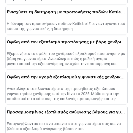
Ενισχύστε τη διατήρηση με προπονήσεις ποδιών Kettlebell
Η δύναμη των προπονήσεων ποδιών KettlebellΣτον ανταγωνιστικό
κόσμο της γυμναστικής, η διατήρηση...
Οφέλη από τον εξοπλισμό προπόνησης με βάρη χονδρικής
Εξερευνήστε τα οφέλη του χονδρικού εξοπλισμού προπόνησης με
βάρη για γυμναστήρια. Ανακαλύψτε πώς η μαζική αγορά
μεγιστοποιεί την εξοικονόμηση, ενισχύει την προσαρμογή και
εξορθολογίζει τη λειτουργία......
Οφέλη από την αγορά εξοπλισμού γυμναστικής χονδρικής από την Κίνα
Ανακαλύψτε τα πλεονεκτήματα της προμήθειας εξοπλισμού
γυμναστηρίου χονδρικής από την Κίνα το 2025. Μάθετε για την
αποδοτικότητα κόστους, τις επιλογές προσαρμογής και τις
στρατηγικές για επιτυχία......
Προσαρμοσμένος εξοπλισμός ανύψωσης βάρους για γυμναστήρια
ΕισαγωγήΦανταστείτε να μπαίνετε στο γυμναστήριο σας και να
βλέπετε εξοπλισμό ανύψωσης βάρους που...