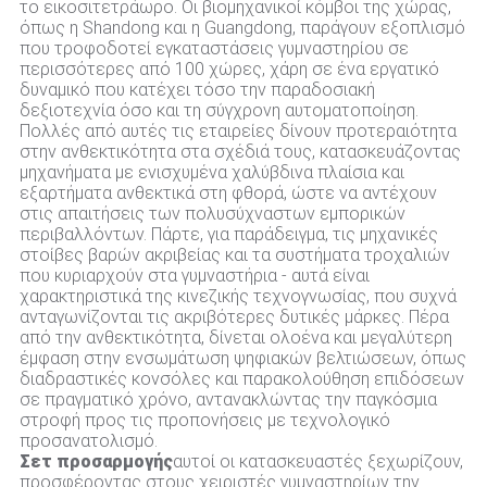
το εικοσιτετράωρο. Οι βιομηχανικοί κόμβοι της χώρας,
όπως η Shandong και η Guangdong, παράγουν εξοπλισμό
που τροφοδοτεί εγκαταστάσεις γυμναστηρίου σε
περισσότερες από 100 χώρες, χάρη σε ένα εργατικό
δυναμικό που κατέχει τόσο την παραδοσιακή
δεξιοτεχνία όσο και τη σύγχρονη αυτοματοποίηση.
Πολλές από αυτές τις εταιρείες δίνουν προτεραιότητα
στην ανθεκτικότητα στα σχέδιά τους, κατασκευάζοντας
μηχανήματα με ενισχυμένα χαλύβδινα πλαίσια και
εξαρτήματα ανθεκτικά στη φθορά, ώστε να αντέχουν
στις απαιτήσεις των πολυσύχναστων εμπορικών
περιβαλλόντων. Πάρτε, για παράδειγμα, τις μηχανικές
στοίβες βαρών ακριβείας και τα συστήματα τροχαλιών
που κυριαρχούν στα γυμναστήρια - αυτά είναι
χαρακτηριστικά της κινεζικής τεχνογνωσίας, που συχνά
ανταγωνίζονται τις ακριβότερες δυτικές μάρκες. Πέρα
από την ανθεκτικότητα, δίνεται ολοένα και μεγαλύτερη
έμφαση στην ενσωμάτωση ψηφιακών βελτιώσεων, όπως
διαδραστικές κονσόλες και παρακολούθηση επιδόσεων
σε πραγματικό χρόνο, αντανακλώντας την παγκόσμια
στροφή προς τις προπονήσεις με τεχνολογικό
προσανατολισμό.
Σετ προσαρμογής
αυτοί οι κατασκευαστές ξεχωρίζουν,
προσφέροντας στους χειριστές γυμναστηρίων την