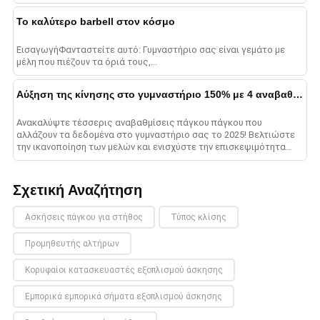
Το καλύτερο barbell στον κόσμο
ΕισαγωγήΦανταστείτε αυτό: Γυμναστήριο σας είναι γεμάτο με
μέλη που πιέζουν τα όριά τους,...
Αύξηση της κίνησης στο γυμναστήριο 150% με 4 αναβαθμίσεις πάγκου Τύπου πάγκου
Ανακαλύψτε τέσσερις αναβαθμίσεις πάγκου πάγκου που
αλλάζουν τα δεδομένα στο γυμναστήριο σας το 2025! Βελτιώστε
την ικανοποίηση των μελών και ενισχύστε την επισκεψιμότητα
του γυμναστηρίου επενδύοντας σε έξυπνους πάγκους, high-
qua......
Σχετική Αναζήτηση
Ασκήσεις πάγκου για στήθος
Τύπος κλίσης
Προμηθευτής αλτήρων
Κορυφαίοι κατασκευαστές εξοπλισμού άσκησης
Εμπορικά εμπορικά σήματα εξοπλισμού άσκησης