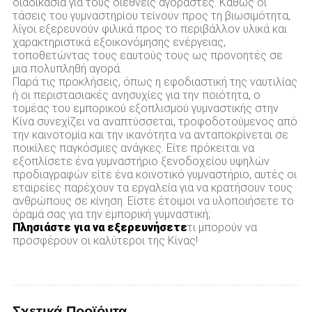
διαδικασία για τους διεθνείς αγοραστές. Καθώς οι
τάσεις του γυμναστηρίου τείνουν προς τη βιωσιμότητα,
λίγοι εξερευνούν φιλικά προς το περιβάλλον υλικά και
χαρακτηριστικά εξοικονόμησης ενέργειας,
τοποθετώντας τους εαυτούς τους ως προνοητές σε
μια πολυπληθή αγορά.
Παρά τις προκλήσεις, όπως η εφοδιαστική της ναυτιλίας
ή οι περιστασιακές ανησυχίες για την ποιότητα, ο
τομέας του εμπορικού εξοπλισμού γυμναστικής στην
Κίνα συνεχίζει να αναπτύσσεται, τροφοδοτούμενος από
την καινοτομία και την ικανότητα να ανταποκρίνεται σε
ποικίλες παγκόσμιες ανάγκες. Είτε πρόκειται να
εξοπλίσετε ένα γυμναστήριο ξενοδοχείου υψηλών
προδιαγραφών είτε ένα κοινοτικό γυμναστήριο, αυτές οι
εταιρείες παρέχουν τα εργαλεία για να κρατήσουν τους
ανθρώπους σε κίνηση. Είστε έτοιμοι να υλοποιήσετε το
όραμά σας για την εμπορική γυμναστική;
Πλησιάστε για να εξερευνήσετε
τι μπορούν να
προσφέρουν οι καλύτεροι της Κίνας!
Σχετικά Προϊόντα