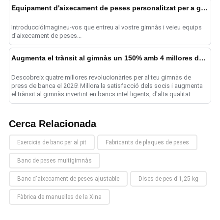
Equipament d'aixecament de peses personalitzat per a gimnasos
IntroduccióImagineu-vos que entreu al vostre gimnàs i veieu equips
d'aixecament de peses...
Augmenta el trànsit al gimnàs un 150% amb 4 millores de press de banca
Descobreix quatre millores revolucionàries per al teu gimnàs de
press de banca el 2025! Millora la satisfacció dels socis i augmenta
el trànsit al gimnàs invertint en bancs intel·ligents, d'alta qualitat...
Cerca Relacionada
Exercicis de banc per al pit
Fabricants de plaques de peses
Banc de peses multigimnàs
Banc d'aixecament de peses ajustable
Discs de pes d'1,25 kg
Fàbrica de manuelles de la Xina