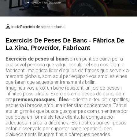
Inici
>
Exercicis de peses de banc
Exercicis De Peses De Banc - Fàbrica De
La Xina, Proveïdor, Fabricant
Exercicis de peses al banc
són un punt de canvi per a
qualsevol persona que vulgui esculpir el seu cos. Com a
fabricant i majorista líder d'equips de fitness que serveix a
mercats globals, som aquí per equipar-vos amb les eines
que faran que aquests entrenaments brillin.
Imagineu-vos això: un banc resistent, un joc de peses i
infinites possibilitats. Exercicis amb peses de banc, com
ara
premses
,
mosques
, i
files
—orienta el teu pit, espatlles,
esquena i braços amb una intensitat concentrada. Tant si
ets un gimnàs que busca guanyar pes com un entrenador
que posa en forma els teus clients, la configuració
adequada marca la diferència. Els nostres bancs i pesos
estan dissenyats per suportar cada repetició, des
d'aixecaments lleugers fins a càrregues pesades.