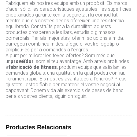
Fabriquem els nostres equips amb un propòsit. Els marcs
d'acer sòlid, les característiques ajustables i les superfícies
encoixinades garanteixen la seguretat i la comoditat,
mentre que els nostres pesos ofereixen una resistència
equilibrada. Construïts per a la durabilitat, aquests
productes prosperen a les llars, estudis o gimnasos
comercials. Per als majoristes, oferim solucions a mida:
barregeu i combineu mides, afegiu el vostre logotip o
amplieu-les per a comandes a l'engròs.
A punt per millorar les teves ofertes? Som més que
un
proveïdor
; som el teu avantatge. Amb arrels profundes
a
fabricació de fitness
, produïm equips que satisfan les
demandes globals: una qualitat en la qual podeu confiar,
lliurament ràpid. Els nostres avantatges a l'engròs? Preus
ajustats i estoc fiable per mantenir el vostre negoci al
capdavant. Donem vida als exercicis de peses de banc
per als vostres clients, siguin on siguin.
Productes Relacionats