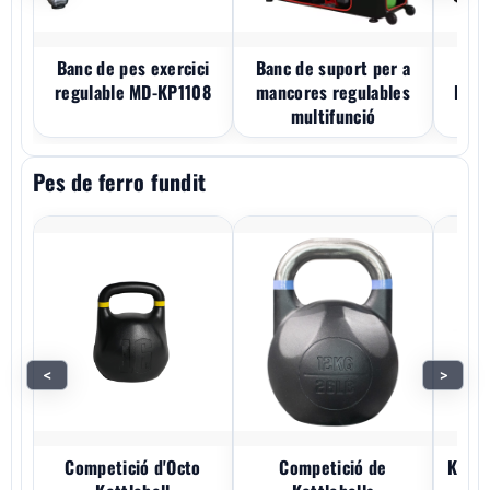
Banc de pes exercici
Banc de suport per a
B
regulable MD-KP1108
mancores regulables
l'aj
multifunció
Pes de ferro fundit
<
>
Competició d'Octo
Competició de
Kettl