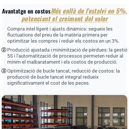
Més enllà de l'estalvi en 5%,
Avantatge en costos
potenciant el creiment del valor
Compra intel·ligent i ajusts dinàmics: segueix les
fluctuations del preu de la matèria primera per
optimitzar les compres i reduir els costos en un 3%.
Producció ajustada i minimització de pèrdues: la gestió
②
5S i l'automatització de processos permeten reduir al
mínim el malbaratament i els costos de producció.
Optimització de bucle tancat, reducció de costos: la
③
producció de bucle tancat integral redueix
significativament el cost de les peces.