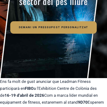
sector del pes lliure
DEMANI UN PRESSUPOST PERSONALITZAT
Ens fa molt de gust anunciar que Leadman Fitness
participarà en
FIBO
a l'Exhibition Centre de Colònia des
de
16-19 d'abril de 2026
Com a marca líder mundial en
equipament de fitness, estaremem al stand
9D70
Esperem