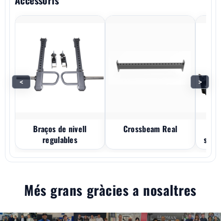
Accessoris
<
>
Braços de nivell
Crossbeam Real
Tra
regulables
supe
Més grans gràcies a nosaltres