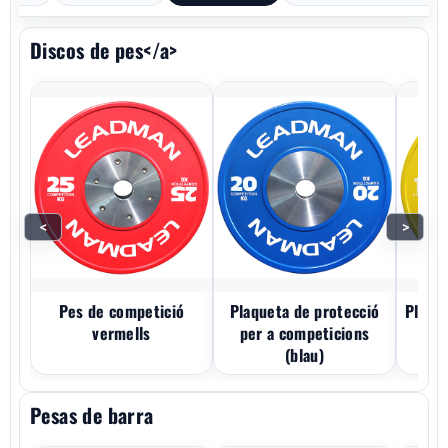
Discos de pes</a>
<
>
Pes de competició
Plaqueta de protecció
Placa 
vermells
per a competicions
com
(blau)
Pesas de barra