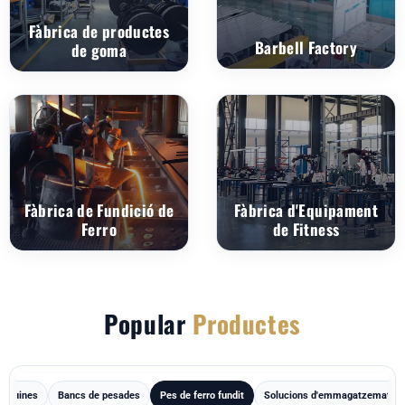
Fàbrica de productes
Barbell Factory
de goma
Fàbrica de Fundició de
Fàbrica d'Equipament
Ferro
de Fitness
Popular
Productes
àquines
Bancs de pesades
Pes de ferro fundit
Solucions d'emmagatzematge