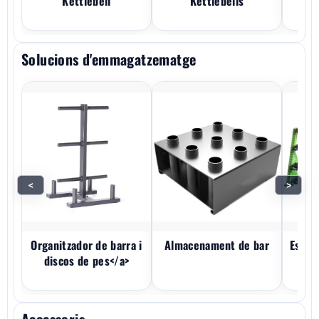
Kettlebell
Kettlebells
Solucions d'emmagatzematge
<
>
Organitzador de barra i
Almacenament de bar
Estan
discos de pes</a>
l'e