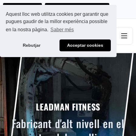
ads@qdmodun.com
Demani un pressupost personalitzat
Aquest lloc web utilitza cookies per garantir que
pugues gaudir de la millor experiència possible
en la nostra pàgina.
Saber més
Rebutjar
Acceptar cookies
LEADMAN FITNESS
Fabricant d'alt nivell en el