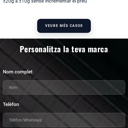
±20g a ±10g sense incrementar el preu
VEURE MÉS CASOS
Personalitza la teva marca
Nom complet
Telèfon