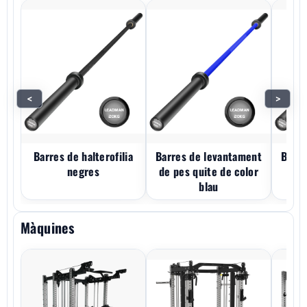
<
>
Barres de halterofilia
Barres de levantament
Barre
negres
de pes quite de color
de 
blau
Màquines