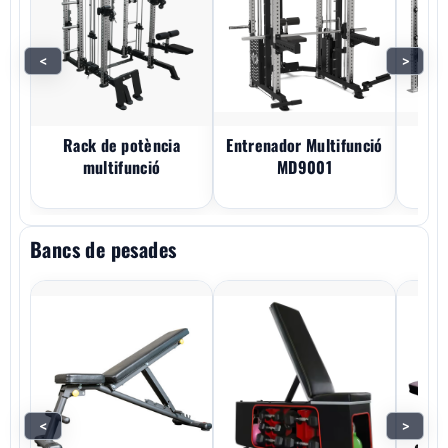
<
>
Rack de potència
Entrenador Multifunció
Ra
multifunció
MD9001
Bancs de pesades
<
>