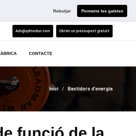
Rebutjar
Permetre les galetes
Ads@qdmodun.com
Obtén un pressupost gratuït
FÀBRICA
CONTACTE
Inici
Bastidors d'energia
e funció de la