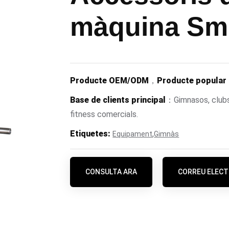
màquina Sm
Producte OEM/ODM
，
Producte popular
Base de clients principal
：Gimnasos, clubs 
fitness comercials.
Etiquetes:
,
Equipament
Gimnàs
CONSULTA ARA
CORREU ELECT