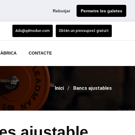
Rebutjar
Permetre les galetes
Ads@qdmodun.com
Obtén un pressupost gratuït
FÀBRICA
CONTACTE
Inici
Bancs ajustables
es ajustable