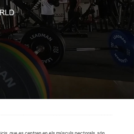
icis, que es centren en els músculs pectorals, són