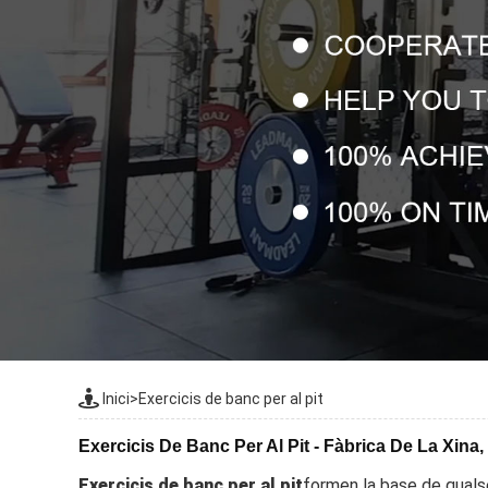
Inici
>
Exercicis de banc per al pit
Exercicis De Banc Per Al Pit - Fàbrica De La Xina,
Exercicis de banc per al pit
formen la base de quals