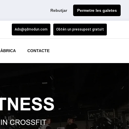
Rebutjar
Permetre les galetes
Ads@qdmodun.com
Obtén un pressupost gratuït
FÀBRICA
CONTACTE