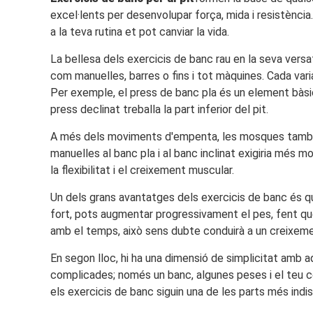
excel·lents per desenvolupar força, mida i resistència
a la teva rutina et pot canviar la vida.
La bellesa dels exercicis de banc rau en la seva versati
com manuelles, barres o fins i tot màquines. Cada vari
Per exemple, el press de banc pla és un element bàsic
press declinat treballa la part inferior del pit.
A més dels moviments d'empenta, les mosques també són
manuelles al banc pla i al banc inclinat exigiria més 
la flexibilitat i el creixement muscular.
Un dels grans avantatges dels exercicis de banc és 
fort, pots augmentar progressivament el pes, fent que
amb el temps, això sens dubte conduirà a un creixeme
En segon lloc, hi ha una dimensió de simplicitat amb
complicades; només un banc, algunes peses i el teu co
els exercicis de banc siguin una de les parts més indis