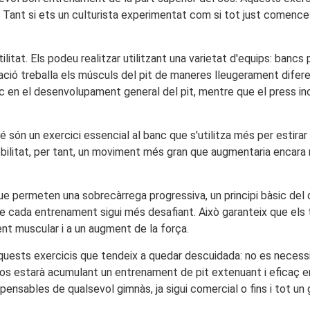
. Tant si ets un culturista experimentat com si tot just comences
litat. Els podeu realitzar utilitzant una varietat d'equips: bancs 
ació treballa els músculs del pit de maneres lleugerament difere
 en el desenvolupament general del pit, mentre que el press inc
 un exercici essencial al banc que s'utilitza més per estirar el
mobilitat, per tant, un moviment més gran que augmentaria encara 
que permeten una sobrecàrrega progressiva, un principi bàsic d
 cada entrenament sigui més desafiant. Això garanteix que els te
nt muscular i a un augment de la força.
 aquests exercicis que tendeix a quedar descuidada: no es neces
s estarà acumulant un entrenament de pit extenuant i eficaç en un
pensables de qualsevol gimnàs, ja sigui comercial o fins i tot un