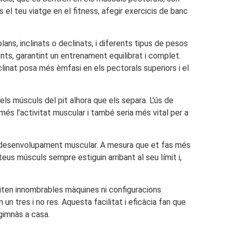
 el teu viatge en el fitness, afegir exercicis de banc
plans, inclinats o declinats, i diferents tipus de pesos
nts, garantint un entrenament equilibrat i complet.
linat posa més èmfasi en els pectorals superiors i el
s músculs del pit alhora que els separa. L'ús de
més l'activitat muscular i també seria més vital per a
el desenvolupament muscular. A mesura que et fas més
us músculs sempre estiguin arribant al seu límit i,
siten innombrables màquines ni configuracions
 tres i no res. Aquesta facilitat i eficàcia fan que
 gimnàs a casa.