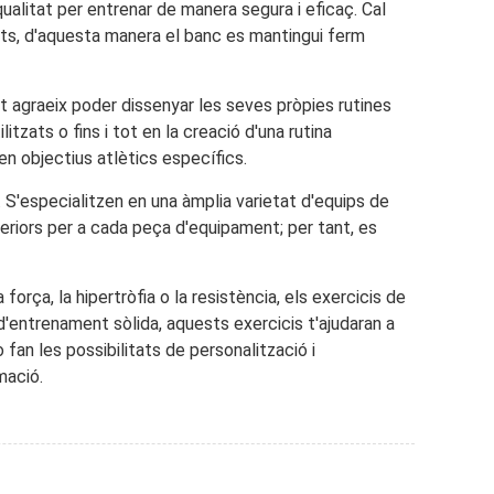
ualitat per entrenar de manera segura i eficaç. Cal
nts, d'aquesta manera el banc es mantingui ferm
t agraeix poder dissenyar les seves pròpies rutines
tzats o fins i tot en la creació d'una rutina
en objectius atlètics específics.
S'especialitzen en una àmplia varietat d'equips de
periors per a cada peça d'equipament; per tant, es
orça, la hipertròfia o la resistència, els exercicis de
 d'entrenament sòlida, aquests exercicis t'ajudaran a
 fan les possibilitats de personalització i
mació.