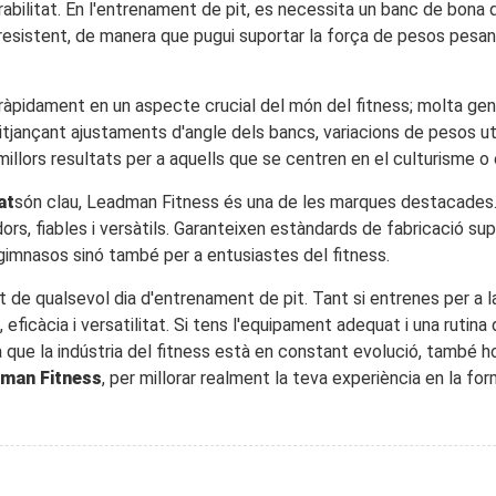
rabilitat. En l'entrenament de pit, es necessita un banc de bona q
t resistent, de manera que pugui suportar la força de pesos pesa
t ràpidament en un aspecte crucial del món del fitness; molta gen
jançant ajustaments d'angle dels bancs, variacions de pesos utili
llors resultats per a aquells que se centren en el culturisme o 
at
són clau, Leadman Fitness és una de les marques destacades. 
dors, fiables i versàtils. Garanteixen estàndards de fabricació su
gimnasos sinó també per a entusiastes del fitness.
 de qualsevol dia d'entrenament de pit. Tant si entrenes per a la f
ficàcia i versatilitat. Si tens l'equipament adequat i una rutina
a que la indústria del fitness està en constant evolució, també ho
man Fitness
, per millorar realment la teva experiència en la for