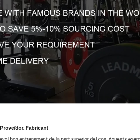
 Proveïdor, Fabricant
evol bon entrenament de la part superior del cos. Aquests exerc