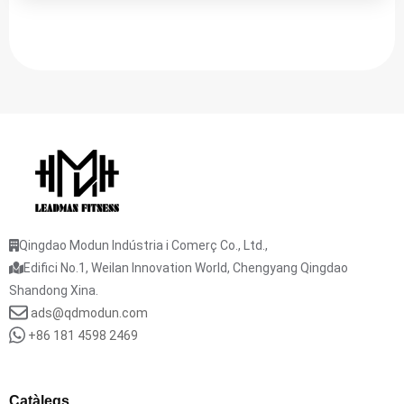
Qingdao Modun Indústria i Comerç Co., Ltd.,
Edifici No.1, Weilan Innovation World, Chengyang Qingdao
Shandong Xina.
ads@qdmodun.com
+86 181 4598 2469
Catàlegs