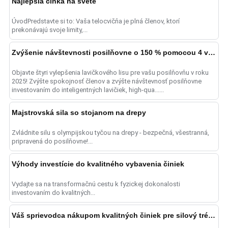
Najlepšia činka na svete
ÚvodPredstavte si to: Vaša telocvičňa je plná členov, ktorí
prekonávajú svoje limity,...
Zvýšenie návštevnosti posilňovne o 150 % pomocou 4 vylepšení lavičkového lisu
Objavte štyri vylepšenia lavičkového lisu pre vašu posilňovňu v roku
2025! Zvýšte spokojnosť členov a zvýšte návštevnosť posilňovne
investovaním do inteligentných lavičiek, high-qua......
Majstrovská sila so stojanom na drepy
Zvládnite silu s olympijskou tyčou na drepy - bezpečná, všestranná,
pripravená do posilňovne!...
Výhody investície do kvalitného vybavenia činiek
Vydajte sa na transformačnú cestu k fyzickej dokonalosti
investovaním do kvalitných...
Váš sprievodca nákupom kvalitných činiek pre silový tréning