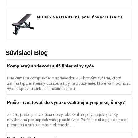
MD005 Nastaviteľná posilňovacia lavica
Súvisiaci Blog
Kompletný sprievodca 45 libier váhy tyče
Preskúmajte komplexného sprievodcu 45 librovými tyčami, ktorý
zahŕňa typy, materiály, údržbu a tipy na používanie, ktoré vám pomôžu
vybrať správnu činku na maximalizáciu......
Prečo investovať do vysokokvalitnej olympijskej činky?
Zistite, prečo je investícia do vysokokvalitnej olympijskej činky
nevyhnutná pre úspech vašej posilňovne. Prečítajte si o jej odolnosti,
presnosti a strategickom obchode ......