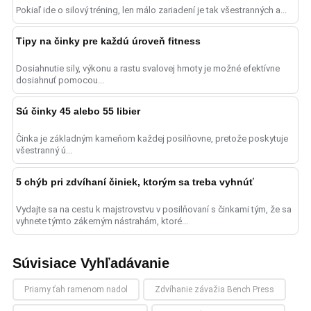
Pokiaľ ide o silový tréning, len málo zariadení je tak všestranných a...
Tipy na činky pre každú úroveň fitness
Dosiahnutie sily, výkonu a rastu svalovej hmoty je možné efektívne
dosiahnuť pomocou...
Sú činky 45 alebo 55 libier
Činka je základným kameňom každej posilňovne, pretože poskytuje
všestranný ú...
5 chýb pri zdvíhaní činiek, ktorým sa treba vyhnúť
Vydajte sa na cestu k majstrovstvu v posilňovaní s činkami tým, že sa
vyhnete týmto zákerným nástrahám, ktoré...
Súvisiace Vyhľadávanie
Priamy ťah ramenom nadol
Zdvíhanie závažia Bench Press