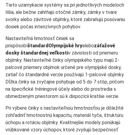
Tieto uzamykacie systémy sa pri jednotlivých modeloch
líšia, ale bežne zahŕňajú otočné zámky, zámky v tvare
svorky alebo závitové objímky, ktoré zabraňujú posúvaniu
dosiek počas intenzívnych pohybov.
Nastaviteľná hmotnosť činiek sa
prispôsobí
štandard
Olympijské hry
alebo
záťažové
dosky štandardnej veľkosti
v závislosti od priemeru
objímky. Nastaviteľné činky olympijského typu majú 2-
palcové priemery objímok určené pre olympijské dosky,
zatiaľ čo štandardné verzie používajú 1-palcové objímky.
Dĺžka činky sa zvyčajne pohybuje od 5 do 7 stôp, pričom
na špecifické tréningové účely alebo do prostredia s
obmedzeným priestorom sú k dispozícii kratšie verzie.
Pri výbere činky s nastaviteľnou hmotnosťou je dôležité
zohľadniť hmotnostnú kapacitu, materiál tyče, štruktúru
úchopu a rotáciu objímky. Kvalitnejšie modely ponúkajú
vrúbkované vzory úchopov, ktoré zvyšujú bezpečnosť