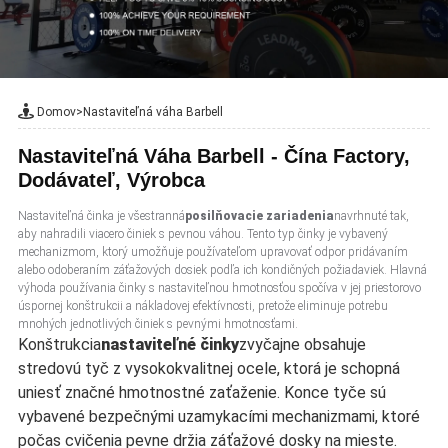
Domov
>
Nastaviteľná váha Barbell
Nastaviteľná Váha Barbell - Čína Factory,
Dodávateľ, Výrobca
Nastaviteľná činka je všestranná
posilňovacie zariadenia
navrhnuté tak,
aby nahradili viacero činiek s pevnou váhou. Tento typ činky je vybavený
mechanizmom, ktorý umožňuje používateľom upravovať odpor pridávaním
alebo odoberaním záťažových dosiek podľa ich kondičných požiadaviek. Hlavná
výhoda používania činky s nastaviteľnou hmotnosťou spočíva v jej priestorovo
úspornej konštrukcii a nákladovej efektívnosti, pretože eliminuje potrebu
mnohých jednotlivých činiek s pevnými hmotnosťami.
Konštrukcia
nastaviteľné činky
zvyčajne obsahuje
stredovú tyč z vysokokvalitnej ocele, ktorá je schopná
uniesť značné hmotnostné zaťaženie. Konce tyče sú
vybavené bezpečnými uzamykacími mechanizmami, ktoré
počas cvičenia pevne držia záťažové dosky na mieste.