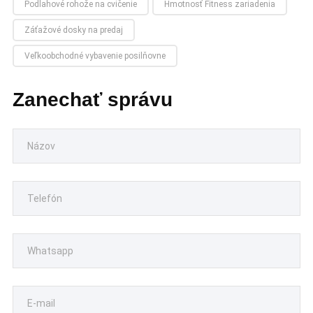
Podlahové rohože na cvičenie
Hmotnosť Fitness zariadenia
Záťažové dosky na predaj
Veľkoobchodné vybavenie posilňovne
Zanechať správu