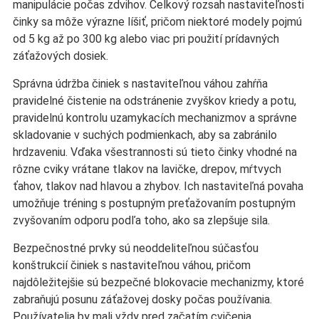
manipulácie počas zdvihov. Celkový rozsah nastaviteľnosti
činky sa môže výrazne líšiť, pričom niektoré modely pojmú
od 5 kg až po 300 kg alebo viac pri použití prídavných
záťažových dosiek.
Správna údržba činiek s nastaviteľnou váhou zahŕňa
pravidelné čistenie na odstránenie zvyškov kriedy a potu,
pravidelnú kontrolu uzamykacích mechanizmov a správne
skladovanie v suchých podmienkach, aby sa zabránilo
hrdzaveniu. Vďaka všestrannosti sú tieto činky vhodné na
rôzne cviky vrátane tlakov na lavičke, drepov, mŕtvych
ťahov, tlakov nad hlavou a zhybov. Ich nastaviteľná povaha
umožňuje tréning s postupným preťažovaním postupným
zvyšovaním odporu podľa toho, ako sa zlepšuje sila.
Bezpečnostné prvky sú neoddeliteľnou súčasťou
konštrukcií činiek s nastaviteľnou váhou, pričom
najdôležitejšie sú bezpečné blokovacie mechanizmy, ktoré
zabraňujú posunu záťažovej dosky počas používania.
Používatelia by mali vždy pred začatím cvičenia