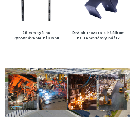
38 mm tyč na
Držiak trezora s háčikom
vyrovnávanie náklonu
na sendvičový háčik
Leadman