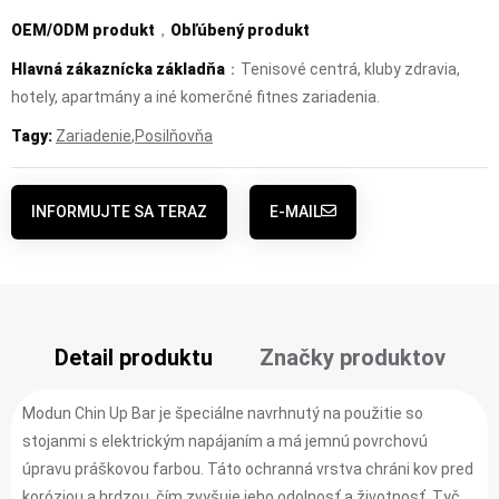
OEM/ODM produkt
，
Obľúbený produkt
Hlavná zákaznícka základňa
：Tenisové centrá, kluby zdravia,
hotely, apartmány a iné komerčné fitnes zariadenia.
Tagy:
Zariadenie
,
Posilňovňa
INFORMUJTE SA TERAZ
E-MAIL
Detail produktu
Značky produktov
Modun Chin Up Bar je špeciálne navrhnutý na použitie so
stojanmi s elektrickým napájaním a má jemnú povrchovú
úpravu práškovou farbou. Táto ochranná vrstva chráni kov pred
koróziou a hrdzou, čím zvyšuje jeho odolnosť a životnosť. Tyč