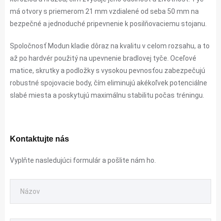
má otvory s priemerom 21 mm vzdialené od seba 50 mm na
bezpečné a jednoduché pripevnenie k posilňovaciemu stojanu.
Spoločnosť Modun kladie dôraz na kvalitu v celom rozsahu, a to
až po hardvér použitý na upevnenie bradlovej tyče. Oceľové
matice, skrutky a podložky s vysokou pevnosťou zabezpečujú
robustné spojovacie body, čím eliminujú akékoľvek potenciálne
slabé miesta a poskytujú maximálnu stabilitu počas tréningu.
Kontaktujte nás
Vyplňte nasledujúci formulár a pošlite nám ho.