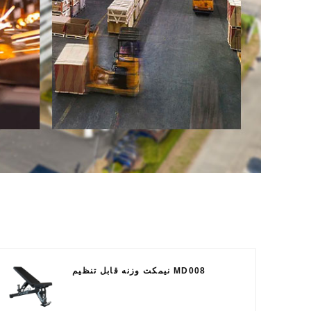
نیمکت وزنه قابل تنظیم MD008