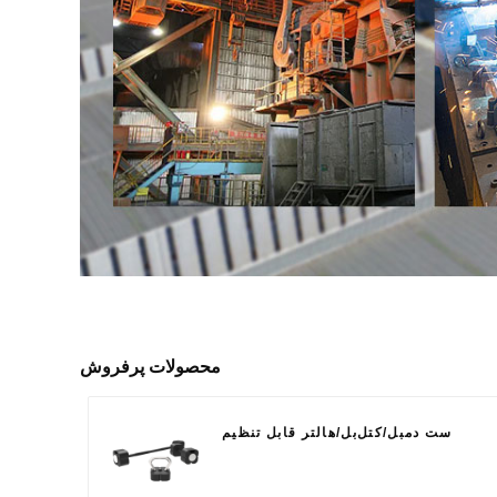
محصولات پرفروش
ست دمبل/کتل‌بل/هالتر قابل تنظیم