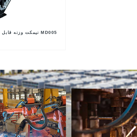
نیمکت وزنه قابل تنظیم MD005