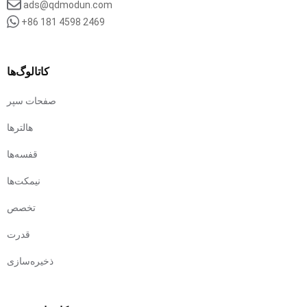
ads@qdmodun.com
+86 181 4598 2469
کاتالوگ‌ها
صفحات سپر
هالترها
قفسه‌ها
نیمکت‌ها
تخصص
قدرت
ذخیره‌سازی