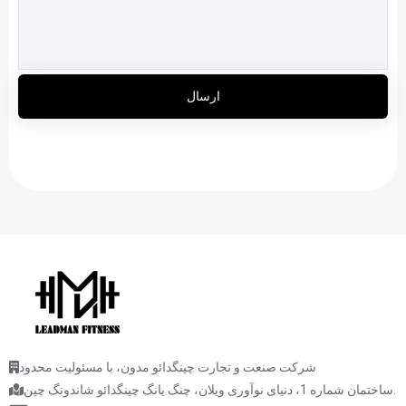
ارسال
شرکت صنعت و تجارت چینگدائو مدون، با مسئولیت محدود
ساختمان شماره 1، دنیای نوآوری ویلان، چنگ یانگ چینگدائو شاندونگ چین.