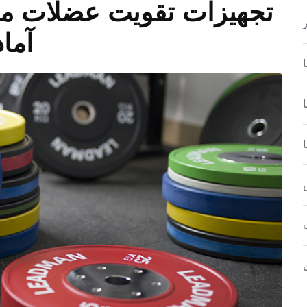
تجهیزات تقویت عضلات م
آما