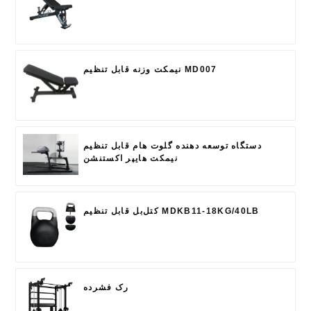
نیمکت وزنه قابل تنظیم MD007
دستگاه توسعه دهنده گلوت هام قابل تنظیم
نیمکت هایپر اکستنشن
کتل‌بل قابل تنظیم MDKB11-18KG/40LB
رک فشرده