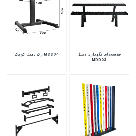
قفسه‌های نگهداری دمبل
رک دمبل کوچک MDD04
MDD03