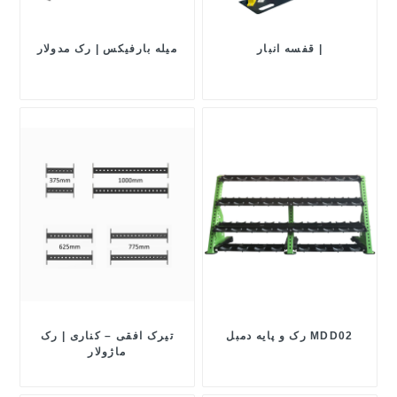
قفسه انبار |
میله بارفیکس | رک مدولار
رک و پایه دمبل MDD02
تیرک افقی – کناری | رک
ماژولار