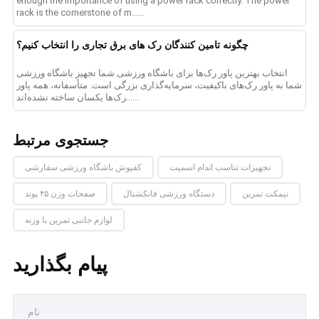
enough the importance of using a power rack correctly. The power
rack is the cornerstone of m......
چگونه تامین کنندگان رک های برق تجاری را انتخاب کنیم؟
انتخاب بهترین پاور رک‌ها برای باشگاه ورزشی شما تجهیز باشگاه ورزشی
شما به پاور رک‌های باکیفیت، سرمایه‌گذاری بزرگی است. متأسفانه، همه پاور
رک‌ها یکسان ساخته نشده‌اند......
جستجوی مرتبط
تجهیزات تناسب اندام اسمیت
کفپوش باشگاه ورزشی سفارشی
نیمکت تمرین
دستگاه ورزشی فانکشنال
صفحات وزن ۴۵ پوند
لوازم جانبی تمرین با وزنه
پیام بگذارید