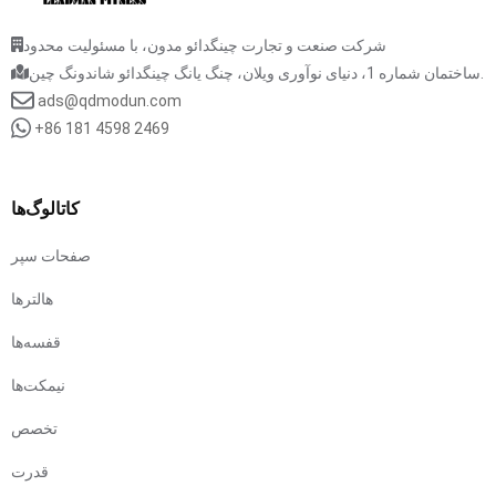
شرکت صنعت و تجارت چینگدائو مدون، با مسئولیت محدود
ساختمان شماره 1، دنیای نوآوری ویلان، چنگ یانگ چینگدائو شاندونگ چین.
ads@qdmodun.com
+86 181 4598 2469
کاتالوگ‌ها
صفحات سپر
هالترها
قفسه‌ها
نیمکت‌ها
تخصص
قدرت