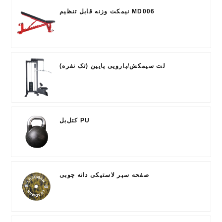
نیمکت وزنه قابل تنظیم MD006
لت سیمکش/پارویی پایین (تک نفره)
کتل‌بل PU
صفحه سپر لاستیکی دانه چوبی