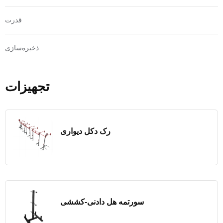
قدرت
ذخیره‌سازی
تجهیزات
رک دکل دیواری
سورتمه هل دادنی-کششی