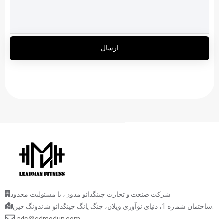
ارسال
شرکت صنعت و تجارت چینگدائو مدون، با مسئولیت محدود
ساختمان شماره 1، دنیای نوآوری ویلان، چنگ یانگ چینگدائو شاندونگ چین.
ads@qdmodun.com