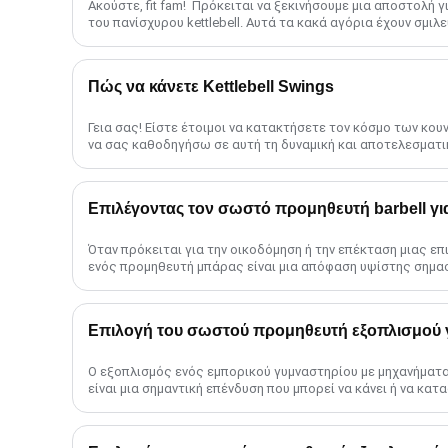
Ακούστε, fit fam! ️ Πρόκειται να ξεκινήσουμε μια αποστολή
του πανίσχυρου kettlebell. Αυτά τα κακά αγόρια έχουν σμιλεύσ
Πώς να κάνετε Kettlebell Swings
Γεια σας! Είστε έτοιμοι να κατακτήσετε τον κόσμο των κουνη
να σας καθοδηγήσω σε αυτή τη δυναμική και αποτελεσματι
πραγματικά να ανεβάσει το ......
Επιλέγοντας τον σωστό προμηθευτή barbell γι
Όταν πρόκειται για την οικοδόμηση ή την επέκταση μιας επ
ενός προμηθευτή μπάρας είναι μια απόφαση υψίστης σημασ
ανθεκτικότητα και το ......
Ο εξοπλισμός ενός εμπορικού γυμναστηρίου με μηχανήματ
είναι μια σημαντική επένδυση που μπορεί να κάνει ή να κατ
Με τόσες πολλές χονδρικές πωλήσεις εξοπλισμού s......