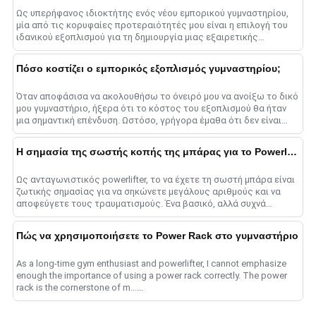
Ως υπερήφανος ιδιοκτήτης ενός νέου εμπορικού γυμναστηρίου,
μία από τις κορυφαίες προτεραιότητές μου είναι η επιλογή του
ιδανικού εξοπλισμού για τη δημιουργία μιας εξαιρετικής
προπονητικής εμπειρίας για τα μέλη. ......
Πόσο κοστίζει ο εμπορικός εξοπλισμός γυμναστηρίου;
Όταν αποφάσισα να ακολουθήσω το όνειρό μου να ανοίξω το δικό
μου γυμναστήριο, ήξερα ότι το κόστος του εξοπλισμού θα ήταν
μια σημαντική επένδυση. Ωστόσο, γρήγορα έμαθα ότι δεν είναι
όλα τα ......
Η σημασία της σωστής κοπής της μπάρας για το Powerlifting
Ως ανταγωνιστικός powerlifter, το να έχετε τη σωστή μπάρα είναι
ζωτικής σημασίας για να σηκώνετε μεγάλους αριθμούς και να
αποφεύγετε τους τραυματισμούς. Ένα βασικό, αλλά συχνά
παραγνωρισμένο στοιχείο κάθε δύναμης ......
Πώς να χρησιμοποιήσετε το Power Rack στο γυμναστήριο
As a long-time gym enthusiast and powerlifter, I cannot emphasize
enough the importance of using a power rack correctly. The power
rack is the cornerstone of m......