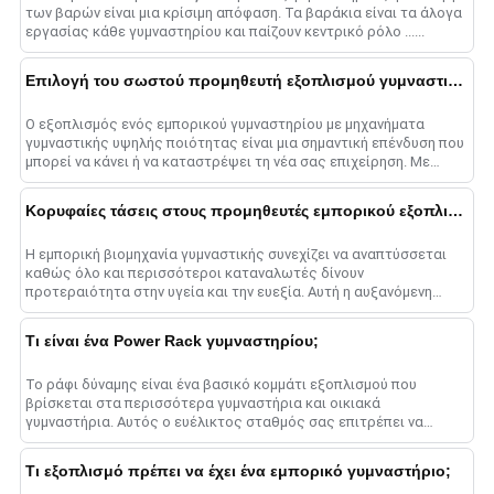
των βαρών είναι μια κρίσιμη απόφαση. Τα βαράκια είναι τα άλογα
εργασίας κάθε γυμναστηρίου και παίζουν κεντρικό ρόλο ......
Επιλογή του σωστού προμηθευτή εξοπλισμού γυμναστικής χονδρικής για τις ανάγκες του εμπορικού γυμναστηρίου
Ο εξοπλισμός ενός εμπορικού γυμναστηρίου με μηχανήματα
γυμναστικής υψηλής ποιότητας είναι μια σημαντική επένδυση που
μπορεί να κάνει ή να καταστρέψει τη νέα σας επιχείρηση. Με
τόσες πολλές χονδρικές πωλήσεις εξοπλισμού s......
Κορυφαίες τάσεις στους προμηθευτές εμπορικού εξοπλισμού γυμναστικής
Η εμπορική βιομηχανία γυμναστικής συνεχίζει να αναπτύσσεται
καθώς όλο και περισσότεροι καταναλωτές δίνουν
προτεραιότητα στην υγεία και την ευεξία. Αυτή η αυξανόμενη
ζήτηση οδηγεί στη συνεχή καινοτομία μεταξύ των fitness e......
Τι είναι ένα Power Rack γυμναστηρίου;
Το ράφι δύναμης είναι ένα βασικό κομμάτι εξοπλισμού που
βρίσκεται στα περισσότερα γυμναστήρια και οικιακά
γυμναστήρια. Αυτός ο ευέλικτος σταθμός σας επιτρέπει να
εκτελείτε με ασφάλεια μια ποικιλία από tr...... δύναμης.
Τι εξοπλισμό πρέπει να έχει ένα εμπορικό γυμναστήριο;