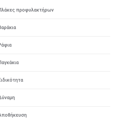
Πλάκες προφυλακτήρων
Βαράκια
Ράφια
Παγκάκια
Ειδικότητα
Δύναμη
Αποθήκευση