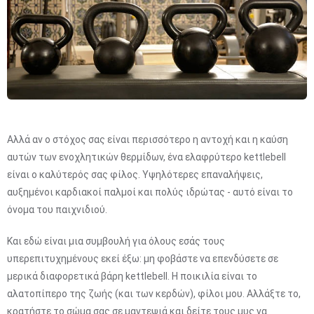
Αλλά αν ο στόχος σας είναι περισσότερο η αντοχή και η καύση
αυτών των ενοχλητικών θερμίδων, ένα ελαφρύτερο kettlebell
είναι ο καλύτερός σας φίλος. Υψηλότερες επαναλήψεις,
αυξημένοι καρδιακοί παλμοί και πολύς ιδρώτας - αυτό είναι το
όνομα του παιχνιδιού.
Και εδώ είναι μια συμβουλή για όλους εσάς τους
υπερεπιτυχημένους εκεί έξω: μη φοβάστε να επενδύσετε σε
μερικά διαφορετικά βάρη kettlebell. Η ποικιλία είναι το
αλατοπίπερο της ζωής (και των κερδών), φίλοι μου. Αλλάξτε το,
κρατήστε το σώμα σας σε μαντεψιά και δείτε τους μυς να