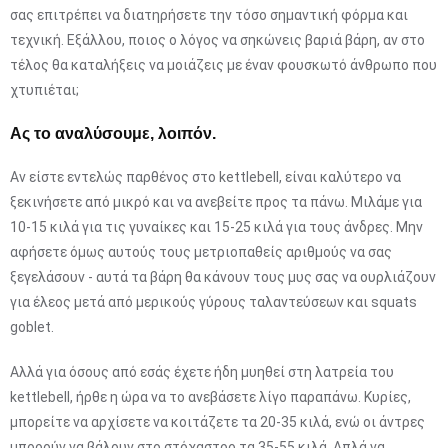
σας επιτρέπει να διατηρήσετε την τόσο σημαντική φόρμα και
τεχνική. Εξάλλου, ποιος ο λόγος να σηκώνεις βαριά βάρη, αν στο
τέλος θα καταλήξεις να μοιάζεις με έναν φουσκωτό άνθρωπο που
χτυπιέται;
Ας το αναλύσουμε, λοιπόν.
Αν είστε εντελώς παρθένος στο kettlebell, είναι καλύτερο να
ξεκινήσετε από μικρό και να ανεβείτε προς τα πάνω. Μιλάμε για
10-15 κιλά για τις γυναίκες και 15-25 κιλά για τους άνδρες. Μην
αφήσετε όμως αυτούς τους μετριοπαθείς αριθμούς να σας
ξεγελάσουν - αυτά τα βάρη θα κάνουν τους μυς σας να ουρλιάζουν
για έλεος μετά από μερικούς γύρους ταλαντεύσεων και squats
goblet.
Αλλά για όσους από εσάς έχετε ήδη μυηθεί στη λατρεία του
kettlebell, ήρθε η ώρα να το ανεβάσετε λίγο παραπάνω. Κυρίες,
μπορείτε να αρχίσετε να κοιτάζετε τα 20-35 κιλά, ενώ οι άντρες
μπορούν να βάλουν στο στόχαστρο τα 35-55 κιλά. Απλά να