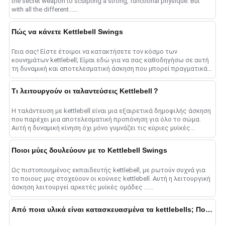
the secret weapon to sculpting a strong, functional physique. But
with all the different......
Πώς να κάνετε Kettlebell Swings
Γεια σας! Είστε έτοιμοι να κατακτήσετε τον κόσμο των
κουνημάτων kettlebell; Είμαι εδώ για να σας καθοδηγήσω σε αυτή
τη δυναμική και αποτελεσματική άσκηση που μπορεί πραγματικά
να ανεβάσει το ......
Τι λειτουργούν οι ταλαντεύσεις Kettlebell？
Η ταλάντευση με kettlebell είναι μια εξαιρετικά δημοφιλής άσκηση
που παρέχει μια αποτελεσματική προπόνηση για όλο το σώμα.
Αυτή η δυναμική κίνηση όχι μόνο γυμνάζει τις κύριες μυϊκές
ομάδες στο ......
Ποιοι μύες δουλεύουν με το Kettlebell Swings
Ως πιστοποιημένος εκπαιδευτής kettlebell, με ρωτούν συχνά για
το ποιους μυς στοχεύουν οι κούνιες kettlebell. Αυτή η λειτουργική
άσκηση λειτουργεί αρκετές μυϊκές ομάδες ......
Από ποια υλικά είναι κατασκευασμένα τα kettlebells; Ποιες είναι οι διαφορές μεταξύ τους;