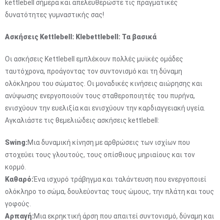
kettlebell σήμερα και απελευθερώστε τις πραγματικές
δυνατότητες γυμναστικής σας!
Ασκήσεις Kettlebell: Klebettlebell: Τα βασικά
Οι ασκήσεις Kettlebell εμπλέκουν πολλές μυϊκές ομάδες
ταυτόχρονα, προάγοντας τον συντονισμό και τη δύναμη
ολόκληρου του σώματος. Οι μοναδικές κινήσεις αιώρησης και
ανύψωσης ενεργοποιούν τους σταθεροποιητές του πυρήνα,
ενισχύουν την ευελιξία και ενισχύουν την καρδιαγγειακή υγεία.
Αγκαλιάστε τις θεμελιώδεις ασκήσεις kettlebell:
Swing:
Μια δυναμική κίνηση με αρθρώσεις των ισχίων που
στοχεύει τους γλουτούς, τους οπίσθιους μηριαίους και τον
κορμό.
Καθαρό:
Ένα ισχυρό τράβηγμα και ταλάντευση που ενεργοποιεί
ολόκληρο το σώμα, δουλεύοντας τους ώμους, την πλάτη και τους
γοφούς.
Αρπαγή:
Μια εκρηκτική άρση που απαιτεί συντονισμό, δύναμη και