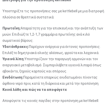
Υποστηρίξτε τις προπονήσεις σας με kettlebell με μια διατροφή
πλούσια σε θρεπτικά συστατικά:
Πρωτεΐνη:
Απαραίτητη για την επισκευή και την ανάπτυξη των
μυών. Επιδιώξτε 1,2-1,7 γραμμάρια πρωτεΐνης ανά κιλό
σωματικού βάρους.
Υδατάνθρακες:
Παρέχουν ενέργεια για έντονες προπονήσεις.
Επιλέξτε δημητριακά ολικής αλέσεως, φρούτα και λαχανικά.
Υγιεινά λίπη:
Υποστηρίζουν την παραγωγή ορμονών και τον
ενεργειακό μεταβολισμό. Συμπεριλάβετε υγιεινά λιπαρά όπως
αβοκάντο, ξηρούς καρπούς και σπόρους.
Ενυδάτωση:
Παραμείνετε επαρκώς ενυδατωμένοι πίνοντας
άφθονο νερό πριν, κατά τη διάρκεια και μετά την προπόνηση.
Κοινά λάθη και πώς να τα αποφύγετε
Αποφύγετε τις κοινές παγίδες στην προπόνηση με kettlebell: