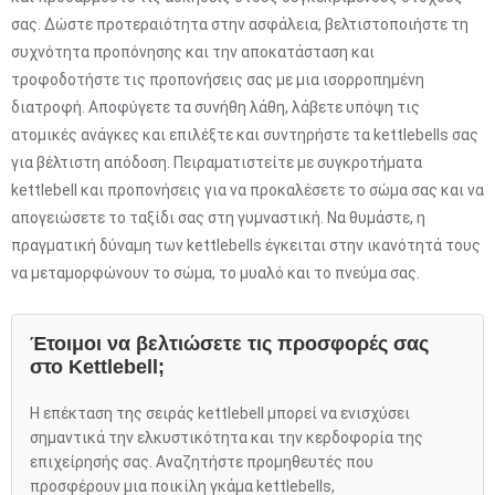
σας. Δώστε προτεραιότητα στην ασφάλεια, βελτιστοποιήστε τη
συχνότητα προπόνησης και την αποκατάσταση και
τροφοδοτήστε τις προπονήσεις σας με μια ισορροπημένη
διατροφή. Αποφύγετε τα συνήθη λάθη, λάβετε υπόψη τις
ατομικές ανάγκες και επιλέξτε και συντηρήστε τα kettlebells σας
για βέλτιστη απόδοση. Πειραματιστείτε με συγκροτήματα
kettlebell και προπονήσεις για να προκαλέσετε το σώμα σας και να
απογειώσετε το ταξίδι σας στη γυμναστική. Να θυμάστε, η
πραγματική δύναμη των kettlebells έγκειται στην ικανότητά τους
να μεταμορφώνουν το σώμα, το μυαλό και το πνεύμα σας.
Έτοιμοι να βελτιώσετε τις προσφορές σας
στο Kettlebell;
Η επέκταση της σειράς kettlebell μπορεί να ενισχύσει
σημαντικά την ελκυστικότητα και την κερδοφορία της
επιχείρησής σας. Αναζητήστε προμηθευτές που
προσφέρουν μια ποικίλη γκάμα kettlebells,