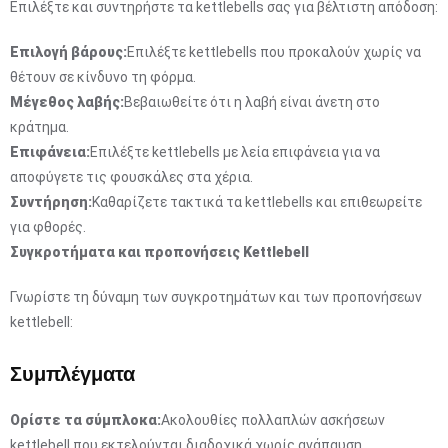
Επιλέξτε και συντηρήστε τα kettlebells σας για βέλτιστη απόδοση:
Επιλογή βάρους:
Επιλέξτε kettlebells που προκαλούν χωρίς να
θέτουν σε κίνδυνο τη φόρμα.
Μέγεθος λαβής:
Βεβαιωθείτε ότι η λαβή είναι άνετη στο
κράτημα.
Επιφάνεια:
Επιλέξτε kettlebells με λεία επιφάνεια για να
αποφύγετε τις φουσκάλες στα χέρια.
Συντήρηση:
Καθαρίζετε τακτικά τα kettlebells και επιθεωρείτε
για φθορές.
Συγκροτήματα και προπονήσεις Kettlebell
Γνωρίστε τη δύναμη των συγκροτημάτων και των προπονήσεων
kettlebell:
Συμπλέγματα
Ορίστε τα σύμπλοκα:
Ακολουθίες πολλαπλών ασκήσεων
kettlebell που εκτελούνται διαδοχικά χωρίς ανάπαυση.