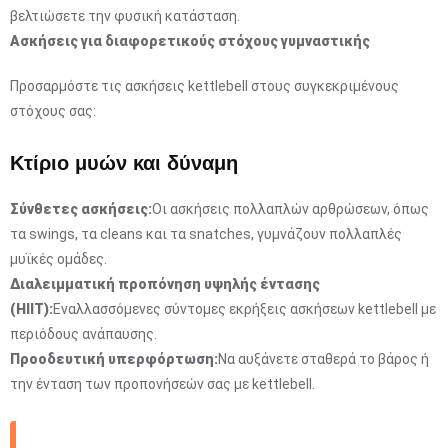
βελτιώσετε την φυσική κατάσταση.
Ασκήσεις για διαφορετικούς στόχους γυμναστικής
Προσαρμόστε τις ασκήσεις kettlebell στους συγκεκριμένους
στόχους σας:
Κτίριο μυών και δύναμη
Σύνθετες ασκήσεις:
Οι ασκήσεις πολλαπλών αρθρώσεων, όπως
τα swings, τα cleans και τα snatches, γυμνάζουν πολλαπλές
μυϊκές ομάδες.
Διαλειμματική προπόνηση υψηλής έντασης
(HIIT):
Εναλλασσόμενες σύντομες εκρήξεις ασκήσεων kettlebell με
περιόδους ανάπαυσης.
Προοδευτική υπερφόρτωση:
Να αυξάνετε σταθερά το βάρος ή
την ένταση των προπονήσεών σας με kettlebell.