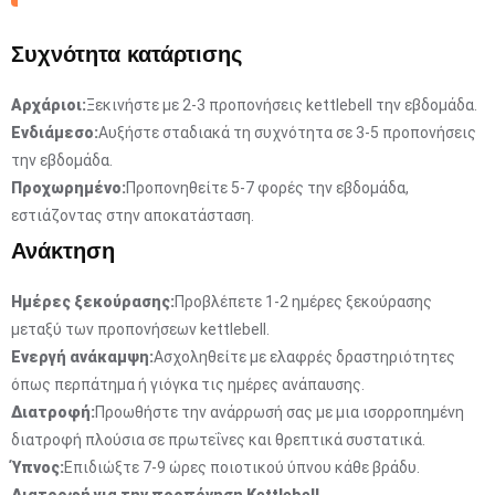
Συχνότητα κατάρτισης
Αρχάριοι:
Ξεκινήστε με 2-3 προπονήσεις kettlebell την εβδομάδα.
Ενδιάμεσο:
Αυξήστε σταδιακά τη συχνότητα σε 3-5 προπονήσεις
την εβδομάδα.
Προχωρημένο:
Προπονηθείτε 5-7 φορές την εβδομάδα,
εστιάζοντας στην αποκατάσταση.
Ανάκτηση
Ημέρες ξεκούρασης:
Προβλέπετε 1-2 ημέρες ξεκούρασης
μεταξύ των προπονήσεων kettlebell.
Ενεργή ανάκαμψη:
Ασχοληθείτε με ελαφρές δραστηριότητες
όπως περπάτημα ή γιόγκα τις ημέρες ανάπαυσης.
Διατροφή:
Προωθήστε την ανάρρωσή σας με μια ισορροπημένη
διατροφή πλούσια σε πρωτεΐνες και θρεπτικά συστατικά.
Ύπνος:
Επιδιώξτε 7-9 ώρες ποιοτικού ύπνου κάθε βράδυ.
Διατροφή για την προπόνηση Kettlebell