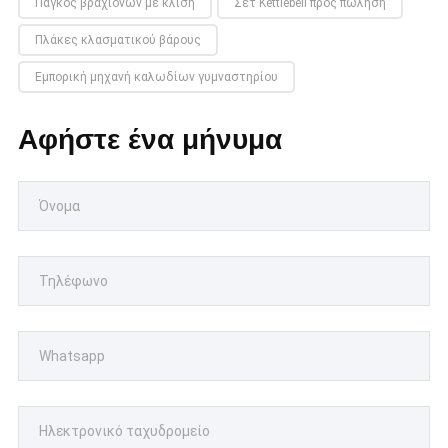
Πάγκος βραχιόνων με κλίση
Σετ Kettlebell προς πώληση
Πλάκες κλασματικού βάρους
Εμπορική μηχανή καλωδίων γυμναστηρίου
Αφήστε ένα μήνυμα