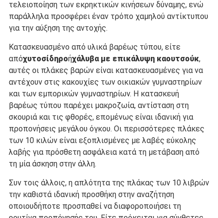
τελειοποίηση των εκρηκτικών κινήσεων δύναμης, ενώ
παράλληλα προσφέρει έναν τρόπο χαμηλού αντίκτυπου
για την αύξηση της αντοχής.
Κατασκευασμένο από υλικά βαρέως τύπου, είτε
από
χυτοσίδηρο
ή
χάλυβα με επικάλυψη καουτσούκ
,
αυτές οι πλάκες βαρών είναι κατασκευασμένες για να
αντέχουν στις κακουχίες των οικιακών γυμναστηρίων
και των εμπορικών γυμναστηρίων. Η κατασκευή
βαρέως τύπου παρέχει μακροζωία, αντίσταση στη
σκουριά και τις φθορές, επομένως είναι ιδανική για
προπονήσεις μεγάλου όγκου. Οι περισσότερες πλάκες
των 10 κιλών είναι εξοπλισμένες με λαβές εύκολης
λαβής για πρόσθετη ασφάλεια κατά τη μετάβαση από
τη μία άσκηση στην άλλη.
Συν τοις άλλοις, η απλότητα της πλάκας των 10 λιβρών
την καθιστά ιδανική προσθήκη στην αναζήτηση
οποιουδήποτε προσπαθεί να διαφοροποιήσει τη
ρουτίνα προπόνησής του. Είτε πρόκειται για σύνθετες