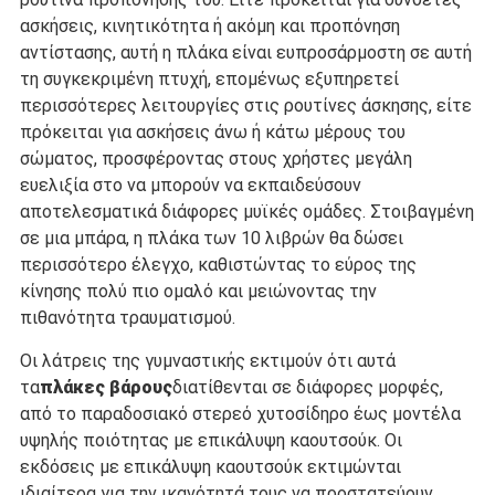
ασκήσεις, κινητικότητα ή ακόμη και προπόνηση
αντίστασης, αυτή η πλάκα είναι ευπροσάρμοστη σε αυτή
τη συγκεκριμένη πτυχή, επομένως εξυπηρετεί
περισσότερες λειτουργίες στις ρουτίνες άσκησης, είτε
πρόκειται για ασκήσεις άνω ή κάτω μέρους του
σώματος, προσφέροντας στους χρήστες μεγάλη
ευελιξία στο να μπορούν να εκπαιδεύσουν
αποτελεσματικά διάφορες μυϊκές ομάδες. Στοιβαγμένη
σε μια μπάρα, η πλάκα των 10 λιβρών θα δώσει
περισσότερο έλεγχο, καθιστώντας το εύρος της
κίνησης πολύ πιο ομαλό και μειώνοντας την
πιθανότητα τραυματισμού.
Οι λάτρεις της γυμναστικής εκτιμούν ότι αυτά
τα
πλάκες βάρους
διατίθενται σε διάφορες μορφές,
από το παραδοσιακό στερεό χυτοσίδηρο έως μοντέλα
υψηλής ποιότητας με επικάλυψη καουτσούκ. Οι
εκδόσεις με επικάλυψη καουτσούκ εκτιμώνται
ιδιαίτερα για την ικανότητά τους να προστατεύουν