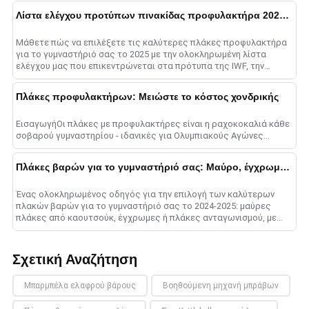
qua......
Λίστα ελέγχου προτύπων πινακίδας προφυλακτήρα 2025: Συμβουλές ποιότητας
Μάθετε πώς να επιλέξετε τις καλύτερες πλάκες προφυλακτήρα
για το γυμναστήριό σας το 2025 με την ολοκληρωμένη λίστα
ελέγχου μας που επικεντρώνεται στα πρότυπα της IWF, την
ποιότητα του υλικού, τις βαθμολογίες αναπήδησης, ένα......
Πλάκες προφυλακτήρων: Μειώστε το κόστος χονδρικής
ΕισαγωγήΟι πλάκες με προφυλακτήρες είναι η ραχοκοκαλιά κάθε
σοβαρού γυμναστηρίου - ιδανικές για Ολυμπιακούς Αγώνες...
Πλάκες βαρών για το γυμναστήριό σας: Μαύρο, έγχρωμο, ή Ανταγωνισμός
Ένας ολοκληρωμένος οδηγός για την επιλογή των καλύτερων
πλακών βαρών για το γυμναστήριό σας το 2024-2025: μαύρες
πλάκες από καουτσούκ, έγχρωμες ή πλάκες ανταγωνισμού, με
πληροφορίες σχετικά με την ανθεκτικότητα, c......
Σχετική Αναζήτηση
Μπαρμπέλα ελαφρού βάρους
Βοηθούμενη μηχανή μπράβων