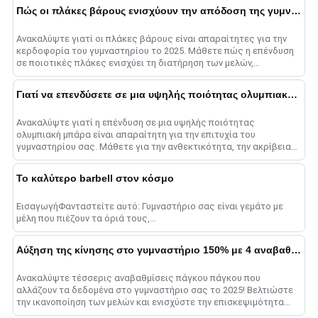
Πώς οι πλάκες βάρους ενισχύουν την απόδοση της γυμναστικής στο 2025
Ανακαλύψτε γιατί οι πλάκες βάρους είναι απαραίτητες για την
κερδοφορία του γυμναστηρίου το 2025. Μάθετε πώς η επένδυση
σε ποιοτικές πλάκες ενισχύει τη διατήρηση των μελών,
προσελκύει νέους πελάτες, α......
Γιατί να επενδύσετε σε μια υψηλής ποιότητας ολυμπιακή μπάρα;
Ανακαλύψτε γιατί η επένδυση σε μια υψηλής ποιότητας
ολυμπιακή μπάρα είναι απαραίτητη για την επιτυχία του
γυμναστηρίου σας. Μάθετε για την ανθεκτικότητα, την ακρίβεια
και τη στρατηγική της επιχείρησης ......
Το καλύτερο barbell στον κόσμο
ΕισαγωγήΦανταστείτε αυτό: Γυμναστήριο σας είναι γεμάτο με
μέλη που πιέζουν τα όριά τους,...
Αύξηση της κίνησης στο γυμναστήριο 150% με 4 αναβαθμίσεις πάγκου Τύπου πάγκου
Ανακαλύψτε τέσσερις αναβαθμίσεις πάγκου πάγκου που
αλλάζουν τα δεδομένα στο γυμναστήριο σας το 2025! Βελτιώστε
την ικανοποίηση των μελών και ενισχύστε την επισκεψιμότητα
του γυμναστηρίου επενδύοντας σε έξυπνους πάγκους, high-