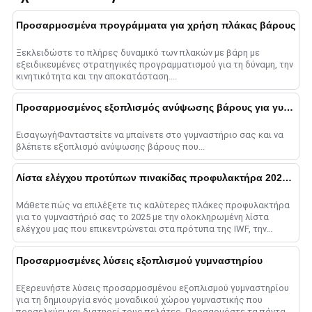
Προσαρμοσμένα προγράμματα για χρήση πλάκας βάρους
Ξεκλειδώστε το πλήρες δυναμικό των πλακών με βάρη με
εξειδικευμένες στρατηγικές προγραμματισμού για τη δύναμη, την
κινητικότητα και την αποκατάσταση....
Προσαρμοσμένος εξοπλισμός ανύψωσης βάρους για γυμναστήρια
ΕισαγωγήΦανταστείτε να μπαίνετε στο γυμναστήριο σας και να
βλέπετε εξοπλισμό ανύψωσης βάρους που...
Λίστα ελέγχου προτύπων πινακίδας προφυλακτήρα 2025: Συμβουλές ποιότητας
Μάθετε πώς να επιλέξετε τις καλύτερες πλάκες προφυλακτήρα
για το γυμναστήριό σας το 2025 με την ολοκληρωμένη λίστα
ελέγχου μας που επικεντρώνεται στα πρότυπα της IWF, την
ποιότητα του υλικού, τις βαθμολογίες αναπήδησης, ένα......
Προσαρμοσμένες λύσεις εξοπλισμού γυμναστηρίου
Εξερευνήστε λύσεις προσαρμοσμένου εξοπλισμού γυμναστηρίου
για τη δημιουργία ενός μοναδικού χώρου γυμναστικής που
προσελκύει και διατηρεί τους πελάτες. Προσαρμόστε τα πάντα,