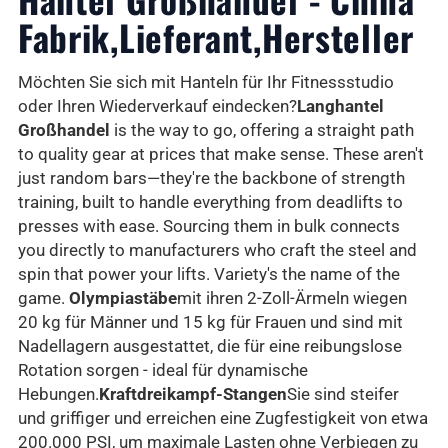
Fabrik,Lieferant,Hersteller
Möchten Sie sich mit Hanteln für Ihr Fitnessstudio
oder Ihren Wiederverkauf eindecken?
Langhantel
Großhandel
is the way to go, offering a straight path
to quality gear at prices that make sense. These aren't
just random bars—they're the backbone of strength
training, built to handle everything from deadlifts to
presses with ease. Sourcing them in bulk connects
you directly to manufacturers who craft the steel and
spin that power your lifts. Variety's the name of the
game.
Olympiastäbe
mit ihren 2-Zoll-Ärmeln wiegen
20 kg für Männer und 15 kg für Frauen und sind mit
Nadellagern ausgestattet, die für eine reibungslose
Rotation sorgen - ideal für dynamische
Hebungen.
Kraftdreikampf-Stangen
Sie sind steifer
und griffiger und erreichen eine Zugfestigkeit von etwa
200.000 PSI, um maximale Lasten ohne Verbiegen zu