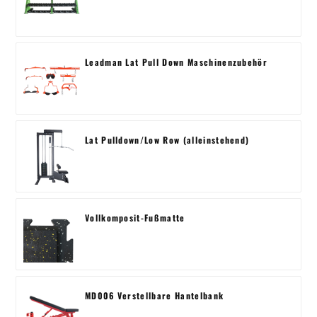
Leadman Lat Pull Down Maschinenzubehör
Lat Pulldown/Low Row (alleinstehend)
Vollkomposit-Fußmatte
MD006 Verstellbare Hantelbank